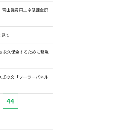
 青山議員再エネ賦課金廃
を見て
a 永久保全するために緊急
宗久氏の文「ソーラーパネル
44