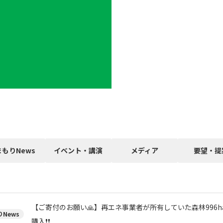
まもりNews
イベント・講演
メディア
要望・提
【ご寄付のお願い🙏】再エネ事業者が所有していた森林996h
News
購入❗❗