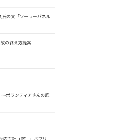
宗久氏の文「ソーラーパネル
事故の終え方提案
！～ボランティアさんの底
る対応方針（案）」パブリ