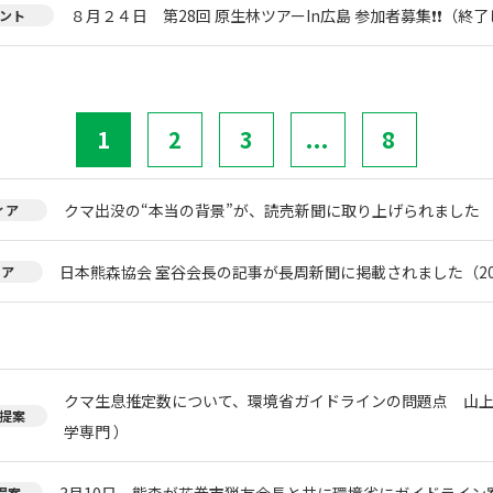
８月２４日 第28回 原生林ツアーIn広島 参加者募集❗❗（終
ント
1
2
3
...
8
クマ出没の“本当の背景”が、読売新聞に取り上げられました
ィア
日本熊森協会 室谷会長の記事が長周新聞に掲載されました（20
ィア
クマ生息推定数について、環境省ガイドラインの問題点 山上
提案
学専門 ）
3月10日 熊森が花巻市猟友会長と共に環境省にガイドライン
提案