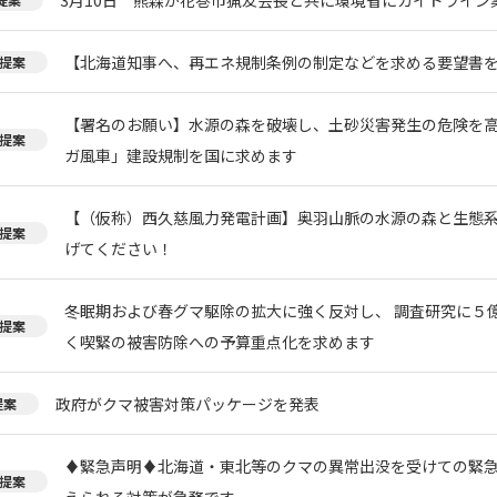
【北海道知事へ、再エネ規制条例の制定などを求める要望書
提案
【署名のお願い】水源の森を破壊し、土砂災害発生の危険を
提案
ガ風車」建設規制を国に求めます
【（仮称）西久慈風力発電計画】奥羽山脈の水源の森と生態
提案
げてください！
冬眠期および春グマ駆除の拡大に強く反対し、 調査研究に５
提案
く喫緊の被害防除への予算重点化を求めます
政府がクマ被害対策パッケージを発表
提案
♦️緊急声明♦️北海道・東北等のクマの異常出没を受けての緊
提案
えられる対策が急務です