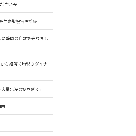
ださい📢
野生鳥獣被害防除🐶
ょに静岡の自然を守りまし
験から紐解く地球のダイナ
～大量出没の謎を解く」
問題