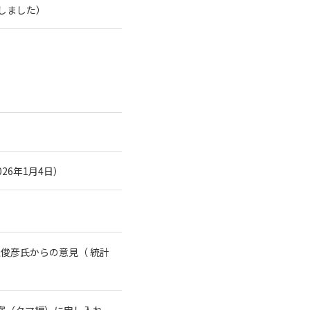
了しました）
26年1月4日）
俊彦氏からの意見（ 統計
案（クマ編）に申し入れ