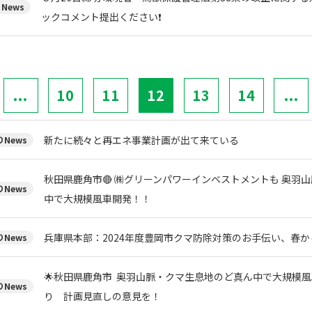
News
ックコメント提出ください❗
...
10
11
12
13
14
...
新たに続々と再エネ事業計画が出て来ている
News
秋田県鹿角市🔴 ㈱グリーンパワーインベストメントも 奥羽
News
中で大規模風車開発！！
兵庫県本部：2024年度豊岡市クマ防除対策のお手伝い、春
News
🌟秋田県鹿角市 奥羽山脈・クマ生息地のど真ん中で大規模風
News
り 計画見直しの意見を！