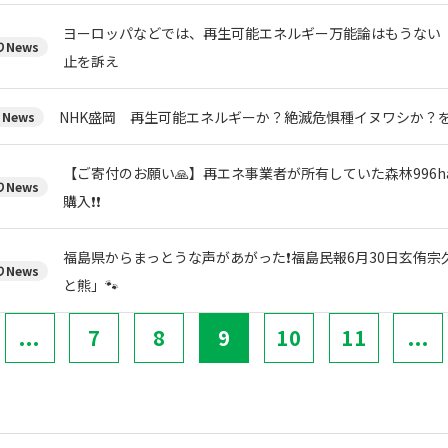
ヨーロッパなどでは、再生可能エネルギー万能論はもうない
News
止を訴え
NHK盛岡 再生可能エネルギーか？絶滅危惧種イヌワシか？
News
【ご寄付のお願い🙏】再エネ事業者が所有していた森林996h
News
購入❗❗
福島県からまっとうな声があがった❗福島民報6月30日玄侑
News
と熊」🐾
...
7
8
9
10
11
...