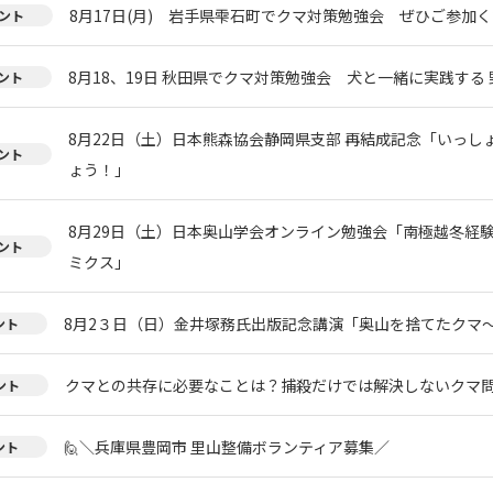
8月17日(月) 岩手県雫石町でクマ対策勉強会 ぜひご参加く
ント
8月18、19日 秋田県でクマ対策勉強会 犬と一緒に実践する 
ント
8月22日（土）日本熊森協会静岡県支部 再結成記念「いっし
ント
ょう！」
8月29日（土）日本奥山学会オンライン勉強会「南極越冬経
ント
ミクス」
8月2３日（日）金井塚務氏出版記念講演「奥山を捨てたクマ
ント
クマとの共存に必要なことは？捕殺だけでは解決しないクマ
ント
🙋＼兵庫県豊岡市 里山整備ボランティア募集／
ント