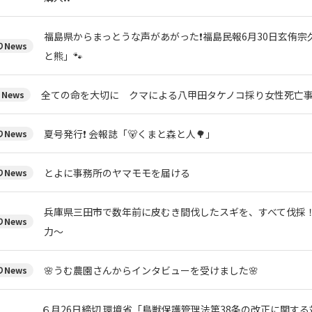
福島県からまっとうな声があがった❗福島民報6月30日玄侑
News
と熊」🐾
全ての命を大切に クマによる八甲田タケノコ採り女性死亡
News
夏号発行❗️ 会報誌「🐻くまと森と人🌳」
News
とよに事務所のヤマモモを届ける
News
兵庫県三田市で数年前に皮むき間伐したスギを、すべて伐採
News
力～
🌸うむ農園さんからインタビューを受けました🌸
News
６月26日締切 環境省「鳥獣保護管理法第38条の改正に関す