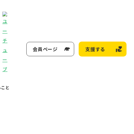
会員ページ
支援する
ること