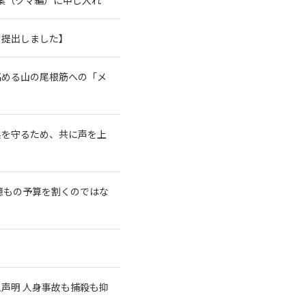
を提出しました】
高める山の尾根筋への「メ
系を守るため、共に声を上
億もの予算を割くのではな
急声明 人身事故も捕殺も抑