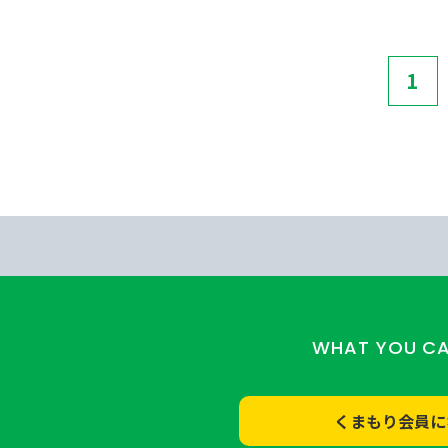
1
WHAT YOU C
くまもり会員に