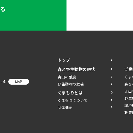
する
トップ
森と野生動物の現状
活動
奥山の荒廃
くま
-4
MAP
野生動物の危機
森を
奥山
くまもりとは
野生
くまもりについて
環境
団体概要
政策