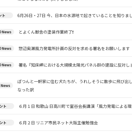
6月26日・27日 今、日本の水源地で起きていることを知りまし
ント
とよくん獣舎の塗装作業終了❗
News
惣辺奥瀬風力発電所計画の反対を求める署名をお願いします
News
署名『知床岬における大規模太陽光パネル群の建設に反対し
News
ぽつんと一軒家に住む犬たちが、うれしそうに散歩に飛び出
News
なった訳
６月１日 和歌山 日高川町で室谷会長講演「風力発電による環
ント
６月２日 リニア市民ネット大阪主催勉強会
ント