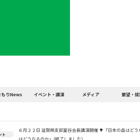
まもりNews
イベント・講演
メディア
要望・提
６月２２日 滋賀県支部室谷会長講演開催 🌳『日本の森はどう
ント
はどうなるのか』(終了しました）