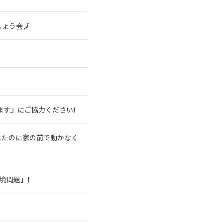
ょう会🗾
ます』にご協力ください❗
したのに家の前で動かなく
境問題」❗