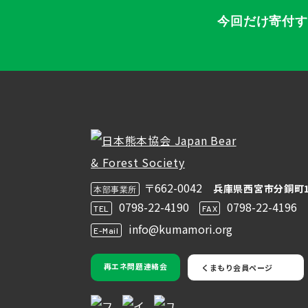
今回だけ寄付
〒662-0042
兵庫県西宮市分銅町1
本部事業所
0798-22-4190
0798-22-4196
TEL
FAX
info@kumamori.org
E-Mail
再エネ問題連絡会
くまもり会員ページ