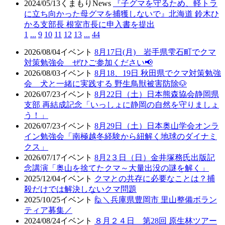
2024/05/13
くまもりNews
『子グマを守るため、軽トラ
に立ち向かった母グマを捕獲しないで』北海道 鈴木ひ
かる支部長 根室市長に申入書を提出
1
...
9
10
11
12
13
...
44
2026/08/04
イベント
8月17日(月) 岩手県雫石町でクマ
対策勉強会 ぜひご参加ください📢
2026/08/03
イベント
8月18、19日 秋田県でクマ対策勉強
会 犬と一緒に実践する 野生鳥獣被害防除🐶
2026/07/23
イベント
8月22日（土）日本熊森協会静岡県
支部 再結成記念「いっしょに静岡の自然を守りましょ
う！」
2026/07/23
イベント
8月29日（土）日本奥山学会オンラ
イン勉強会「南極越冬経験から紐解く地球のダイナミ
クス」
2026/07/17
イベント
8月2３日（日）金井塚務氏出版記
念講演「奥山を捨てたクマ～大量出没の謎を解く」
2025/12/04
イベント
クマとの共存に必要なことは？捕
殺だけでは解決しないクマ問題
2025/10/25
イベント
🙋＼兵庫県豊岡市 里山整備ボラン
ティア募集／
2024/08/24
イベント
８月２４日 第28回 原生林ツアー