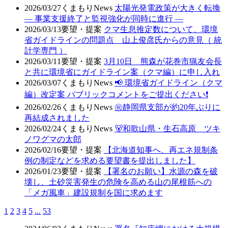
2026/03/27
くまもりNews
太陽光発電政策が大きく転換
― 事業支援終了と監視強化が同時に進行 ―
2026/03/13
要望・提案
クマ生息推定数について、環境
省ガイドラインの問題点 山上俊彦氏からの意見（ 統
計学専門 ）
2026/03/11
要望・提案
3月10日 熊森が花巻市猟友会長
と共に環境省にガイドライン案（クマ編）に申し入れ
2026/03/07
くまもりNews
📢 環境省ガイドライン（クマ
編）改定案 パブリックコメントをご提出ください❗
2026/02/26
くまもりNews
㊗️静岡県支部が約20年ぶりに
再結成されました
2026/02/24
くまもりNews
🐻和歌山県・生石高原 ツキ
ノワグマの太郎
2026/02/16
要望・提案
【北海道知事へ、再エネ規制条
例の制定などを求める要望書を提出しました】
2026/01/23
要望・提案
【署名のお願い】水源の森を破
壊し、土砂災害発生の危険を高める山の尾根筋への
「メガ風車」建設規制を国に求めます
1
2
3
4
5
...
53