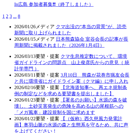
In広島 参加者募集❗❗（終了しました）
1
2
3
...
8
2026/01/26
メディア
クマ出没の“本当の背景”が、読売
新聞に取り上げられました
2026/01/15
メディア
日本熊森協会 室谷会長の記事が長
周新聞に掲載されました（2026年1月4日）
2026/03/13
要望・提案
クマ生息推定数について、環境
省ガイドラインの問題点 山上俊彦氏からの意見（ 統
計学専門 ）
2026/03/11
要望・提案
3月10日 熊森が花巻市猟友会長
と共に環境省にガイドライン案（クマ編）に申し入れ
2026/02/16
要望・提案
【北海道知事へ、再エネ規制条
例の制定などを求める要望書を提出しました】
2026/01/23
要望・提案
【署名のお願い】水源の森を破
壊し、土砂災害発生の危険を高める山の尾根筋への
「メガ風車」建設規制を国に求めます
2026/01/22
要望・提案
【（仮称）西久慈風力発電計
画】奥羽山脈の水源の森と生態系を守るため、共に声
を上げてください！