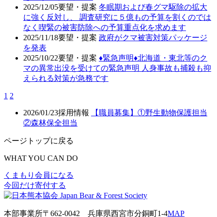
2025/12/05
要望・提案
冬眠期および春グマ駆除の拡大
に強く反対し、 調査研究に５億もの予算を割くのでは
なく喫緊の被害防除への予算重点化を求めます
2025/11/18
要望・提案
政府がクマ被害対策パッケージ
を発表
2025/10/22
要望・提案
♦️緊急声明♦️北海道・東北等のク
マの異常出没を受けての緊急声明 人身事故も捕殺も抑
えられる対策が急務です
1
2
2026/01/23
採用情報
【職員募集】①野生動物保護担当
②森林保全担当
ページトップに戻る
WHAT YOU CAN DO
くまもり会員になる
今回だけ寄付する
本部事業所
〒662-0042
兵庫県西宮市分銅町1-4
MAP