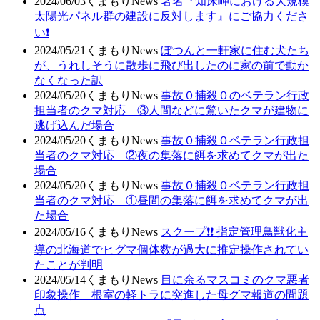
2024/06/03
くまもりNews
署名『知床岬における大規模
太陽光パネル群の建設に反対します』にご協力くださ
い❗
2024/05/21
くまもりNews
ぽつんと一軒家に住む犬たち
が、うれしそうに散歩に飛び出したのに家の前で動か
なくなった訳
2024/05/20
くまもりNews
事故０捕殺０のベテラン行政
担当者のクマ対応 ③人間などに驚いたクマが建物に
逃げ込んだ場合
2024/05/20
くまもりNews
事故０捕殺０ベテラン行政担
当者のクマ対応 ②夜の集落に餌を求めてクマが出た
場合
2024/05/20
くまもりNews
事故０捕殺０ベテラン行政担
当者のクマ対応 ①昼間の集落に餌を求めてクマが出
た場合
2024/05/16
くまもりNews
スクープ❗❗ 指定管理鳥獣化主
導の北海道でヒグマ個体数が過大に推定操作されてい
たことが判明
2024/05/14
くまもりNews
目に余るマスコミのクマ悪者
印象操作 根室の軽トラに突進した母グマ報道の問題
点