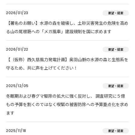
2026/01/23
要望・提案
【署名のお願い】水源の森を破壊し、土砂災害発生の危険を高め
る山の尾根筋への「メガ風車」建設規制を国に求めます
2026/01/22
要望・提案
【（仮称）西久慈風力発電計画】奥羽山脈の水源の森と生態系を
守るため、共に声を上げてください！
2025/12/05
要望・提案
冬眠期および春グマ駆除の拡大に強く反対し、 調査研究に５億
もの予算を割くのではなく喫緊の被害防除への予算重点化を求め
ます
2025/11/18
要望・提案