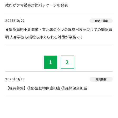
政府がクマ被害対策パッケージを発表
2025/10/22
要望・提案
♦️緊急声明♦️北海道・東北等のクマの異常出没を受けての緊急声
明 人身事故も捕殺も抑えられる対策が急務です
1
2
2026/01/23
採用情報
【職員募集】①野生動物保護担当 ②森林保全担当