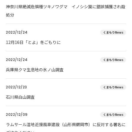
神奈川県絶滅危惧種ツキノワグマ イノシシ罠に錯誤捕獲され殺
処分
2022/12/24
くまもりNews
12月16日「とよ」冬ごもりに
2022/12/24
くまもりNews
兵庫県クマ生息地の氷ノ山調査
2022/12/23
くまもりNews
石川県白山調査
2022/12/09
くまもりNews
ラムサール湿地近接風車建設（山形県鶴岡市）に反対する署名に