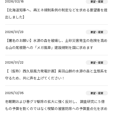
2026/02/16
要望・提案
【北海道知事へ、再エネ規制条例の制定などを求める要望書を提
出しました】
2026/01/23
要望・提案
【署名のお願い】水源の森を破壊し、土砂災害発生の危険を高め
る山の尾根筋への「メガ風車」建設規制を国に求めます
2026/01/22
要望・提案
【（仮称）西久慈風力発電計画】奥羽山脈の水源の森と生態系を
守るため、共に声を上げてください！
2025/12/05
要望・提案
冬眠期および春グマ駆除の拡大に強く反対し、 調査研究に５億
もの予算を割くのではなく喫緊の被害防除への予算重点化を求め