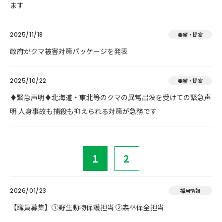
ます
2025/11/18
要望・提案
政府がクマ被害対策パッケージを発表
2025/10/22
要望・提案
♦️緊急声明♦️北海道・東北等のクマの異常出没を受けての緊急声
明 人身事故も捕殺も抑えられる対策が急務です
1
2
2026/01/23
採用情報
【職員募集】①野生動物保護担当 ②森林保全担当