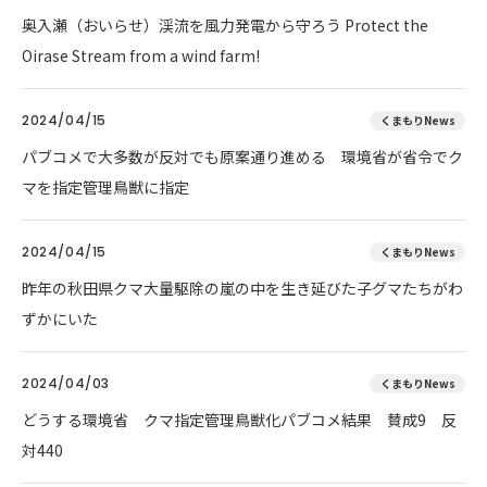
奥入瀬（おいらせ）渓流を風力発電から守ろう Protect the
Oirase Stream from a wind farm!
2024/04/15
くまもりNews
パブコメで大多数が反対でも原案通り進める 環境省が省令でク
マを指定管理鳥獣に指定
2024/04/15
くまもりNews
昨年の秋田県クマ大量駆除の嵐の中を生き延びた子グマたちがわ
ずかにいた
2024/04/03
くまもりNews
どうする環境省 クマ指定管理鳥獣化パブコメ結果 賛成9 反
対440