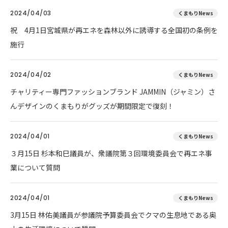
2024/04/03
くまもりNews
祝 4月1日宮城県が再エネを森林以外に誘導する全国初の条例を
施行
2024/04/02
くまもりNews
チャリティー専門ファッションブランド JAMMIN（ジャミン）さ
んデザインのくまもりがグッズが期間限定で復刻！
2024/04/01
くまもりNews
３月15日 杉本和巳議員が、衆議院第３回環境委員会で再エネ事
業について質問
2024/04/01
くまもりNews
3月15日 林佑美議員が参議院予算委員会でクマの生息地である奥