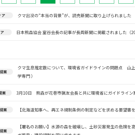
クマ出没の“本当の背景”が、読売新聞に取り上げられました
ィア
日本熊森協会 室谷会長の記事が長周新聞に掲載されました（20
ィア
クマ生息推定数について、環境省ガイドラインの問題点 山上
提案
学専門 ）
3月10日 熊森が花巻市猟友会長と共に環境省にガイドライン
提案
【北海道知事へ、再エネ規制条例の制定などを求める要望書
提案
【署名のお願い】水源の森を破壊し、土砂災害発生の危険を
提案
ガ風車」建設規制を国に求めます