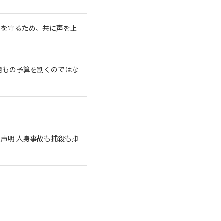
系を守るため、共に声を上
億もの予算を割くのではな
急声明 人身事故も捕殺も抑