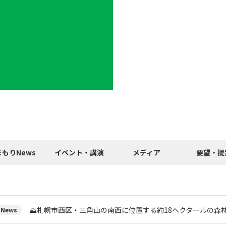
まもりNews
イベント・講演
メディア
要望・提
⛰️札幌市西区・三角山の南西に位置する約18ヘクタールの森
News