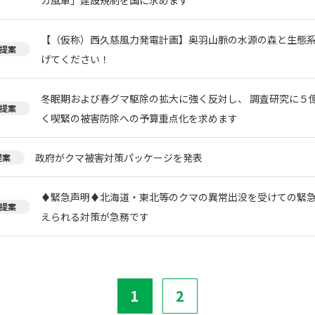
【（仮称）西久慈風力発電計画】奥羽山脈の水源の森と生態
提案
げてください！
冬眠期および春グマ駆除の拡大に強く反対し、 調査研究に５
提案
く喫緊の被害防除への予算重点化を求めます
政府がクマ被害対策パッケージを発表
提案
♦️緊急声明♦️北海道・東北等のクマの異常出没を受けての緊
提案
えられる対策が急務です
1
2