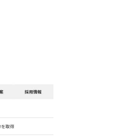
案
採用情報
林を取得