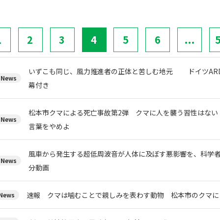
1
2
3
4
5
6
...
いずこも同じ、風力推進者の正体と苦しむ地元 ドイツARD
News
幕付き
松本市クマによる死亡事故第2弾 クマに人を襲う習性はない
News
言葉をやめよ
風車から発生する超低周波音が人体に及ぼす悪影響を、科学者た
News
分動画
速報 クマは噛むことで親しみを表わす動物 松本市のクマに
ews