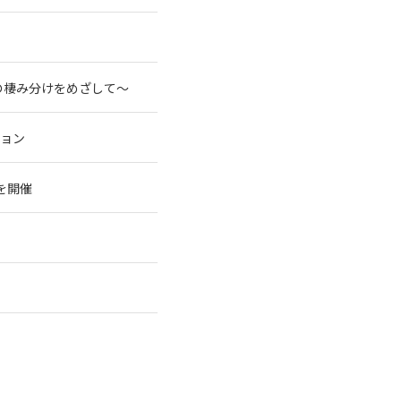
の棲み分けをめざして～
ション
を開催