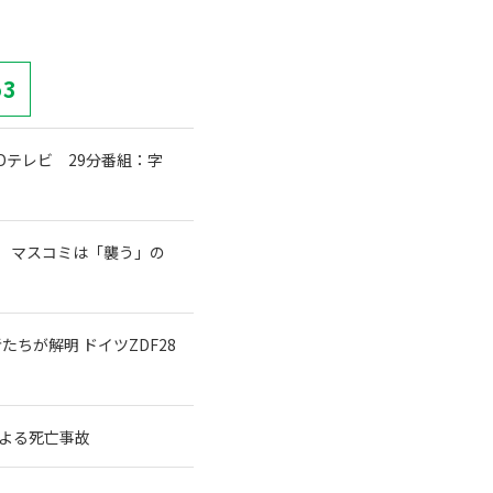
53
テレビ 29分番組：字
 マスコミは「襲う」の
ちが解明 ドイツZDF28
よる死亡事故