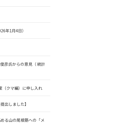
26年1月4日）
俊彦氏からの意見（ 統計
案（クマ編）に申し入れ
を提出しました】
高める山の尾根筋への「メ