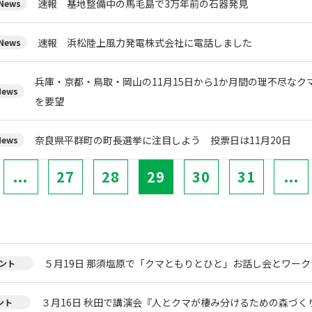
速報 基地整備中の馬毛島で3万年前の石器発見
ews
速報 浜松陸上風力発電株式会社に電話しました
ews
兵庫・京都・鳥取・岡山の11月15日から1か月間の理不尽な
ews
を要望
奈良県平群町の町長選挙に注目しよう 投票日は11月20日
ews
...
27
28
29
30
31
...
５月19日 那須塩原で「クマともりとひと」お話し会とワー
ント
３月16日 秋田で講演会『人とクマが棲み分けるための森づく
ント