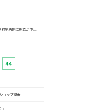
クマ狩猟再開に熊森が中止
44
クショップ開催
り』