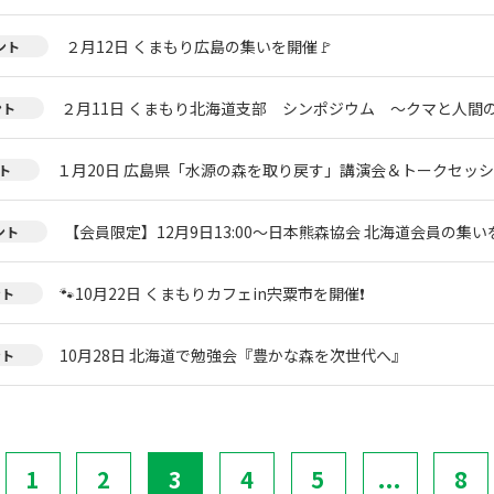
２月12日 くまもり広島の集いを開催🚩
ント
２月11日 くまもり北海道支部 シンポジウム ～クマと人間
ント
１月20日 広島県「水源の森を取り戻す」講演会＆トークセッ
ト
【会員限定】12月9日13:00～日本熊森協会 北海道会員の集い
ント
🐾10月22日 くまもりカフェin宍粟市を開催❗
ント
10月28日 北海道で勉強会『豊かな森を次世代へ』
ント
1
2
3
4
5
...
8