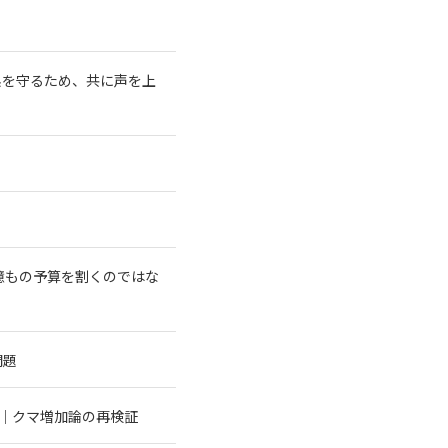
系を守るため、共に声を上
億もの予算を割くのではな
問題
む｜クマ増加論の再検証