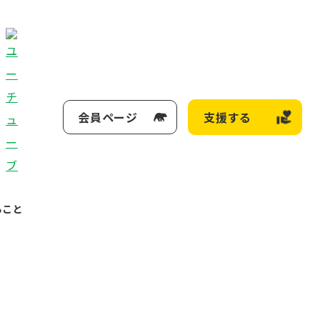
会員ページ
支援する
ること