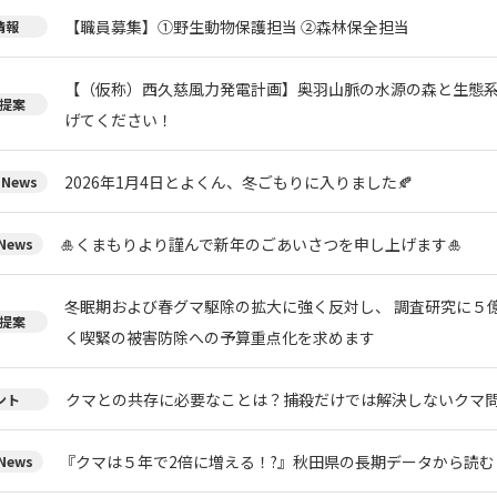
【職員募集】①野生動物保護担当 ②森林保全担当
情報
【（仮称）西久慈風力発電計画】奥羽山脈の水源の森と生態
提案
げてください！
2026年1月4日とよくん、冬ごもりに入りました🍂
News
🎍くまもりより謹んで新年のごあいさつを申し上げます🎍
ews
冬眠期および春グマ駆除の拡大に強く反対し、 調査研究に５
提案
く喫緊の被害防除への予算重点化を求めます
クマとの共存に必要なことは？捕殺だけでは解決しないクマ
ント
『クマは５年で2倍に増える！?』秋田県の長期データから読
ews