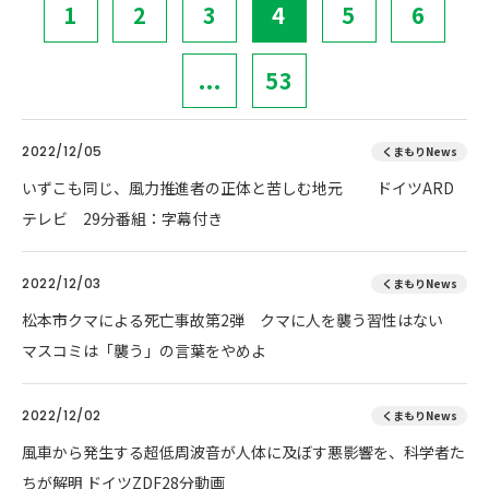
1
2
3
4
5
6
...
53
2022/12/05
くまもりNews
いずこも同じ、風力推進者の正体と苦しむ地元 ドイツARD
テレビ 29分番組：字幕付き
2022/12/03
くまもりNews
松本市クマによる死亡事故第2弾 クマに人を襲う習性はない
マスコミは「襲う」の言葉をやめよ
2022/12/02
くまもりNews
風車から発生する超低周波音が人体に及ぼす悪影響を、科学者た
ちが解明 ドイツZDF28分動画