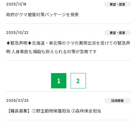
2025/11/18
要望・提案
政府がクマ被害対策パッケージを発表
2025/10/22
要望・提案
♦️緊急声明♦️北海道・東北等のクマの異常出没を受けての緊急声
明 人身事故も捕殺も抑えられる対策が急務です
1
2
2026/01/23
採用情報
【職員募集】①野生動物保護担当 ②森林保全担当