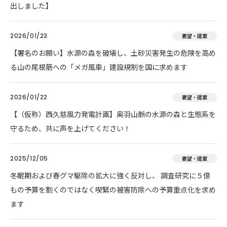
出しました】
2026/01/23
要望・提案
【署名のお願い】水源の森を破壊し、土砂災害発生の危険を高め
る山の尾根筋への「メガ風車」建設規制を国に求めます
2026/01/22
要望・提案
【（仮称）西久慈風力発電計画】奥羽山脈の水源の森と生態系を
守るため、共に声を上げてください！
2025/12/05
要望・提案
冬眠期および春グマ駆除の拡大に強く反対し、 調査研究に５億
もの予算を割くのではなく喫緊の被害防除への予算重点化を求め
ます