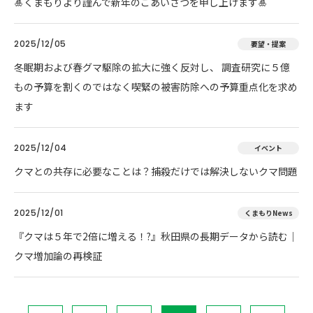
🎍くまもりより謹んで新年のごあいさつを申し上げます🎍
2025/12/05
要望・提案
冬眠期および春グマ駆除の拡大に強く反対し、 調査研究に５億
もの予算を割くのではなく喫緊の被害防除への予算重点化を求め
ます
2025/12/04
イベント
クマとの共存に必要なことは？捕殺だけでは解決しないクマ問題
2025/12/01
くまもりNews
『クマは５年で2倍に増える！?』秋田県の長期データから読む｜
クマ増加論の再検証