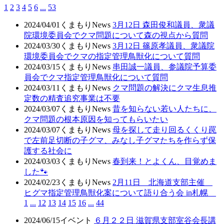
1
2
3
4
5
6
...
53
2024/04/01
くまもりNews
3月12日 森田俊和議員、衆議
院環境委員会でクマ問題について森の視点から質問
2024/03/30
くまもりNews
3月12日 篠原孝議員、衆議院
環境委員会でクマの指定管理鳥獣化について質問
2024/03/15
くまもりNews
串田誠一議員、参議院予算委
員会でクマ指定管理鳥獣化について質問
2024/03/11
くまもりNews
クマ問題の解決にクマ生息推
定数の精査追究事業は不要
2024/03/07
くまもりNews
昔を知らない若い人たちに、
クマ問題の根本原因を知ってもらいたい
2024/03/07
くまもりNews
母を探して走り回るくくり罠
で左前足切断の子グマ、みなし子グマたちを作らず保
護する社会に
2024/03/03
くまもりNews
春到来！とよくん、目覚めま
した🐾
2024/02/23
くまもりNews
2月11日 北海道支部主催
ヒグマ指定管理鳥獣化案について語り合う会 in札幌
1
...
12
13
14
15
16
...
44
2024/06/15
イベント
６月２２日 滋賀県支部室谷会長講