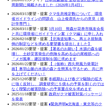
周新聞に掲載されました（2026年1月4日）
2026/03/13
要望・提案
クマ生息推定数について、環境
省ガイドラインの問題点 山上俊彦氏からの意見（ 統
計学専門 ）
2026/03/11
要望・提案
3月10日 熊森が花巻市猟友会長
と共に環境省にガイドライン案（クマ編）に申し入れ
2026/02/16
要望・提案
【北海道知事へ、再エネ規制条
例の制定などを求める要望書を提出しました】
2026/01/23
要望・提案
【署名のお願い】水源の森を破
壊し、土砂災害発生の危険を高める山の尾根筋への
「メガ風車」建設規制を国に求めます
2026/01/22
要望・提案
【（仮称）西久慈風力発電計
画】奥羽山脈の水源の森と生態系を守るため、共に声
を上げてください！
2025/12/05
要望・提案
冬眠期および春グマ駆除の拡大
に強く反対し、 調査研究に５億もの予算を割くのでは
なく喫緊の被害防除への予算重点化を求めます
2025/11/18
要望・提案
政府がクマ被害対策パッケージ
を発表
2025/10/22
要望・提案
♦️緊急声明♦️北海道・東北等のク