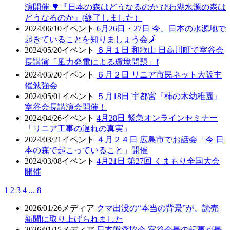
演開催 🌳『日本の森はどうなるのか びわ湖水源の森は
どうなるのか』(終了しました）
2024/06/10
イベント
6月26日・27日 今、日本の水源地で
起きていることを知りましょう会🗾
2024/05/20
イベント
６月１日 和歌山 日高川町で室谷会
長講演「風力発電による環境問題」❗
2024/05/20
イベント
６月２日 リニア市民ネット大阪主
催勉強会
2024/05/01
イベント
５月18日 宇都宮『柿の木幼稚園』
室谷会長講演会開催！
2024/04/26
イベント
4月28日 緊急オンラインセミナー
「リニア工事の遅れの真実」
2024/03/21
イベント
４月２４日 広島市でお話会「今 日
本の森で起こっていること」開催
2024/03/08
イベント
4月21日 第27回 くまもり全国大会
開催
1
2
3
4
...
8
2026/01/26
メディア
クマ出没の“本当の背景”が、読売
新聞に取り上げられました
2026/01/15
メディア
日本熊森協会 室谷会長の記事が長