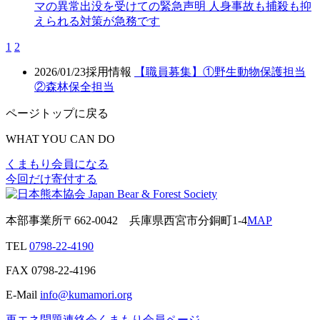
マの異常出没を受けての緊急声明 人身事故も捕殺も抑
えられる対策が急務です
1
2
2026/01/23
採用情報
【職員募集】①野生動物保護担当
②森林保全担当
ページトップに戻る
WHAT YOU CAN DO
くまもり会員になる
今回だけ寄付する
本部事業所
〒662-0042
兵庫県西宮市分銅町1-4
MAP
TEL
0798-22-4190
FAX
0798-22-4196
E-Mail
info@kumamori.org
再エネ問題連絡会
くまもり会員ページ