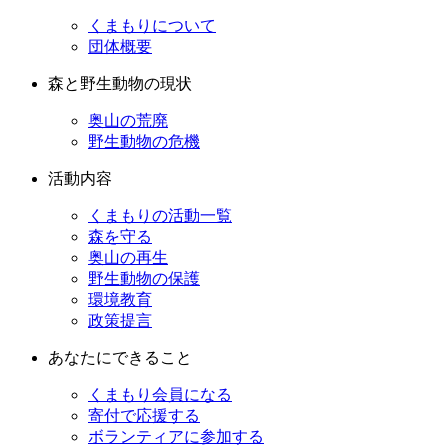
くまもりについて
団体概要
森と野生動物の現状
奥山の荒廃
野生動物の危機
活動内容
くまもりの活動一覧
森を守る
奥山の再生
野生動物の保護
環境教育
政策提言
あなたにできること
くまもり会員になる
寄付で応援する
ボランティアに参加する