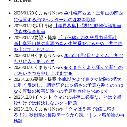
2026/01/23
くまもりNews
⛰️札幌市西区・三角山の南西
に位置する約18ヘクタールの森林を取得
2026/01/23
採用情報
【職員募集】①野生動物保護担当
②森林保全担当
2026/01/22
要望・提案
【（仮称）西久慈風力発電計
画】奥羽山脈の水源の森と生態系を守るため、共に声
を上げてください！
2026/01/09
くまもりNews
2026年1月4日とよくん、冬ご
もりに入りました🍂
2026/01/01
くまもりNews
🎍くまもりより謹んで新年の
ごあいさつを申し上げます🎍
2025/12/05
要望・提案
冬眠期および春グマ駆除の拡大
に強く反対し、 調査研究に５億もの予算を割くのでは
なく喫緊の被害防除への予算重点化を求めます
2025/12/04
イベント
クマとの共存に必要なことは？捕
殺だけでは解決しないクマ問題
2025/12/01
くまもりNews
『クマは５年で2倍に増え
る！?』秋田県の長期データから読む｜クマ増加論の再
検証