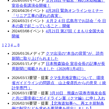
2024/05/01
イベント
５月18日 宇都宮『柿の木幼稚園』
室谷会長講演会開催！
2024/04/26
イベント
4月28日 緊急オンラインセミナー
「リニア工事の遅れの真実」
2024/03/21
イベント
４月２４日 広島市でお話会「今 日
本の森で起こっていること」開催
2024/03/08
イベント
4月21日 第27回 くまもり全国大会
開催
1
2
3
4
...
8
2026/01/26
メディア
クマ出没の“本当の背景”が、読売
新聞に取り上げられました
2026/01/15
メディア
日本熊森協会 室谷会長の記事が長
周新聞に掲載されました（2026年1月4日）
2026/03/13
要望・提案
クマ生息推定数について、環境
省ガイドラインの問題点 山上俊彦氏からの意見（ 統
計学専門 ）
2026/03/11
要望・提案
3月10日 熊森が花巻市猟友会長
と共に環境省にガイドライン案（クマ編）に申し入れ
2026/02/16
要望・提案
【北海道知事へ、再エネ規制条
例の制定などを求める要望書を提出しました】