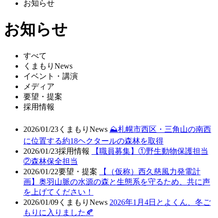
お知らせ
お知らせ
すべて
くまもりNews
イベント・講演
メディア
要望・提案
採用情報
2026/01/23
くまもりNews
⛰️札幌市西区・三角山の南西
に位置する約18ヘクタールの森林を取得
2026/01/23
採用情報
【職員募集】①野生動物保護担当
②森林保全担当
2026/01/22
要望・提案
【（仮称）西久慈風力発電計
画】奥羽山脈の水源の森と生態系を守るため、共に声
を上げてください！
2026/01/09
くまもりNews
2026年1月4日とよくん、冬ご
もりに入りました🍂