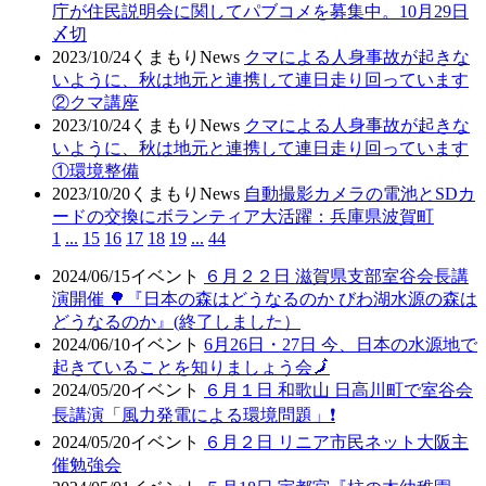
庁が住民説明会に関してパブコメを募集中。10月29日
〆切
2023/10/24
くまもりNews
クマによる人身事故が起きな
いように、秋は地元と連携して連日走り回っています
②クマ講座
2023/10/24
くまもりNews
クマによる人身事故が起きな
いように、秋は地元と連携して連日走り回っています
①環境整備
2023/10/20
くまもりNews
自動撮影カメラの電池とSDカ
ードの交換にボランティア大活躍：兵庫県波賀町
1
...
15
16
17
18
19
...
44
2024/06/15
イベント
６月２２日 滋賀県支部室谷会長講
演開催 🌳『日本の森はどうなるのか びわ湖水源の森は
どうなるのか』(終了しました）
2024/06/10
イベント
6月26日・27日 今、日本の水源地で
起きていることを知りましょう会🗾
2024/05/20
イベント
６月１日 和歌山 日高川町で室谷会
長講演「風力発電による環境問題」❗
2024/05/20
イベント
６月２日 リニア市民ネット大阪主
催勉強会