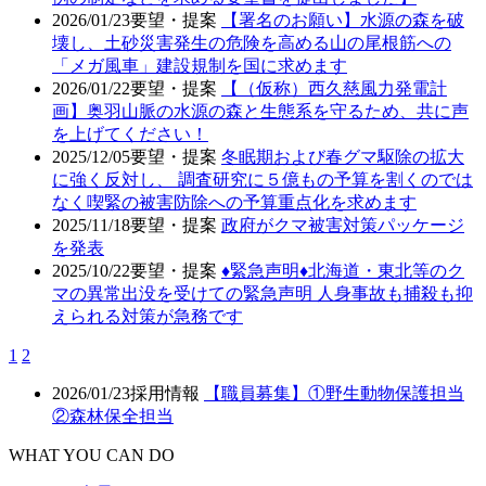
2026/01/23
要望・提案
【署名のお願い】水源の森を破
壊し、土砂災害発生の危険を高める山の尾根筋への
「メガ風車」建設規制を国に求めます
2026/01/22
要望・提案
【（仮称）西久慈風力発電計
画】奥羽山脈の水源の森と生態系を守るため、共に声
を上げてください！
2025/12/05
要望・提案
冬眠期および春グマ駆除の拡大
に強く反対し、 調査研究に５億もの予算を割くのでは
なく喫緊の被害防除への予算重点化を求めます
2025/11/18
要望・提案
政府がクマ被害対策パッケージ
を発表
2025/10/22
要望・提案
♦️緊急声明♦️北海道・東北等のク
マの異常出没を受けての緊急声明 人身事故も捕殺も抑
えられる対策が急務です
1
2
2026/01/23
採用情報
【職員募集】①野生動物保護担当
②森林保全担当
WHAT YOU CAN DO