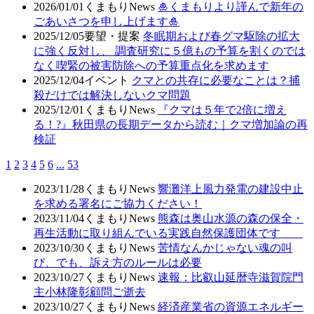
2026/01/01
くまもりNews
🎍くまもりより謹んで新年の
ごあいさつを申し上げます🎍
2025/12/05
要望・提案
冬眠期および春グマ駆除の拡大
に強く反対し、 調査研究に５億もの予算を割くのでは
なく喫緊の被害防除への予算重点化を求めます
2025/12/04
イベント
クマとの共存に必要なことは？捕
殺だけでは解決しないクマ問題
2025/12/01
くまもりNews
『クマは５年で2倍に増え
る！?』秋田県の長期データから読む｜クマ増加論の再
検証
1
2
3
4
5
6
...
53
2023/11/28
くまもりNews
響灘洋上風力発電の建設中止
を求める署名にご協力ください！
2023/11/04
くまもりNews
熊森は奥山水源の森の保全・
再生活動に取り組んでいる実践自然保護団体です
2023/10/30
くまもりNews
苦情なんかじゃない魂の叫
び、でも、訴え方のルールは必要
2023/10/27
くまもりNews
速報：比叡山延暦寺滋賀院門
主小林隆彰顧問ご逝去
2023/10/27
くまもりNews
経済産業省の資源エネルギー