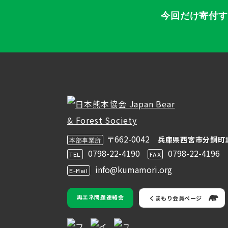
今回だけ寄付
〒662-0042
兵庫県西宮市分銅町1
本部事業所
0798-22-4190
0798-22-4196
TEL
FAX
info@kumamori.org
E-Mail
再エネ問題連絡会
くまもり会員ページ