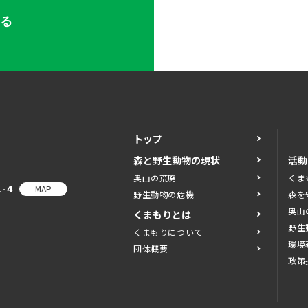
する
トップ
森と野生動物の現状
活動
奥山の荒廃
くま
-4
MAP
野生動物の危機
森を
奥山
くまもりとは
野生
くまもりについて
環境
団体概要
政策