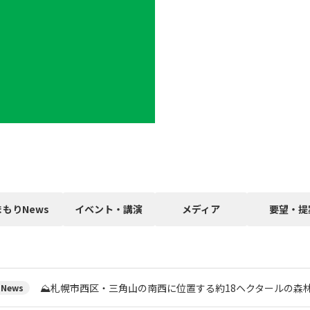
まもりNews
イベント・講演
メディア
要望・提
⛰️札幌市西区・三角山の南西に位置する約18ヘクタールの森
News