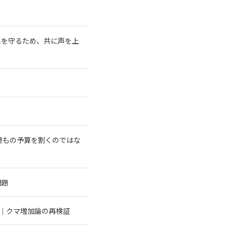
系を守るため、共に声を上
億もの予算を割くのではな
問題
む｜クマ増加論の再検証