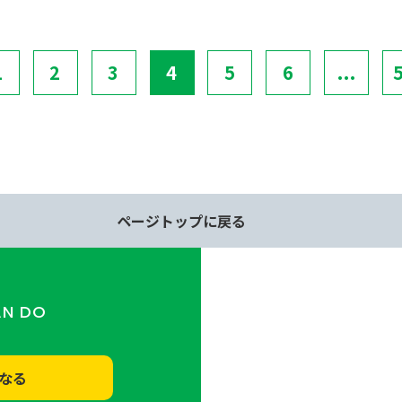
1
2
3
4
5
6
...
ページトップに戻る
AN DO
なる