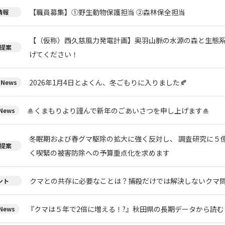
【職員募集】①野生動物保護担当 ②森林保全担当
情報
【（仮称）西久慈風力発電計画】奥羽山脈の水源の森と生態
提案
げてください！
2026年1月4日とよくん、冬ごもりに入りました🍂
News
🎍くまもりより謹んで新年のごあいさつを申し上げます🎍
ews
冬眠期および春グマ駆除の拡大に強く反対し、 調査研究に５
提案
く喫緊の被害防除への予算重点化を求めます
クマとの共存に必要なことは？捕殺だけでは解決しないクマ
ント
『クマは５年で2倍に増える！?』秋田県の長期データから読
ews