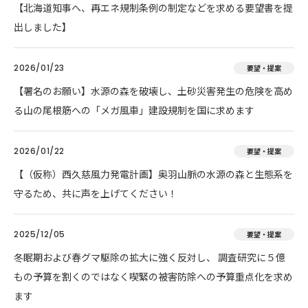
【北海道知事へ、再エネ規制条例の制定などを求める要望書を提
出しました】
2026/01/23
要望・提案
【署名のお願い】水源の森を破壊し、土砂災害発生の危険を高め
る山の尾根筋への「メガ風車」建設規制を国に求めます
2026/01/22
要望・提案
【（仮称）西久慈風力発電計画】奥羽山脈の水源の森と生態系を
守るため、共に声を上げてください！
2025/12/05
要望・提案
冬眠期および春グマ駆除の拡大に強く反対し、 調査研究に５億
もの予算を割くのではなく喫緊の被害防除への予算重点化を求め
ます