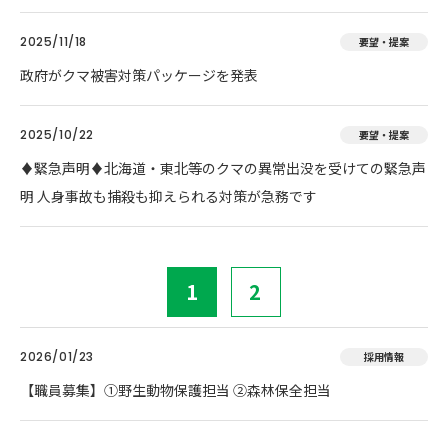
2025/11/18
要望・提案
政府がクマ被害対策パッケージを発表
2025/10/22
要望・提案
♦️緊急声明♦️北海道・東北等のクマの異常出没を受けての緊急声
明 人身事故も捕殺も抑えられる対策が急務です
1
2
2026/01/23
採用情報
【職員募集】①野生動物保護担当 ②森林保全担当