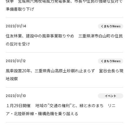
快挙 宮城県六角牧場風力発電事業、市長や住民の強硬な反対で
準備書取り下げ
2023/01/14
くまもりNews
住友林業、建設中の風車事業取りやめ 三重県津市白山町の住民
の反対を受け
2023/01/12
くまもりNews
風車設置20年、三重県青山高原土砂崩れ止まらず 室谷会長ら現
地視察
2023/01/10
イベント
１月29日開催 地域の”交通の権利”と、緑と水のまち リニ
ア・北陸新幹線・機構危機を乗り越える