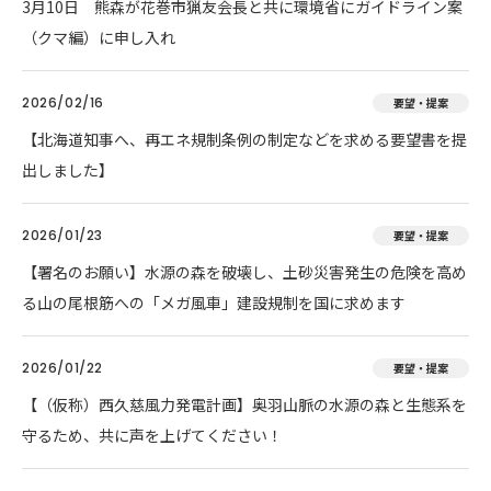
3月10日 熊森が花巻市猟友会長と共に環境省にガイドライン案
（クマ編）に申し入れ
2026/02/16
要望・提案
【北海道知事へ、再エネ規制条例の制定などを求める要望書を提
出しました】
2026/01/23
要望・提案
【署名のお願い】水源の森を破壊し、土砂災害発生の危険を高め
る山の尾根筋への「メガ風車」建設規制を国に求めます
2026/01/22
要望・提案
【（仮称）西久慈風力発電計画】奥羽山脈の水源の森と生態系を
守るため、共に声を上げてください！