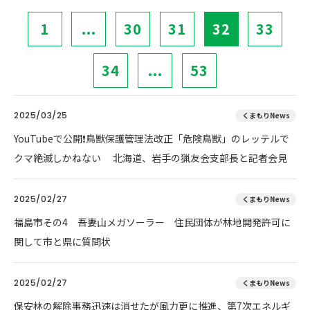
1
...
30
31
32
33
34
...
53
2025/03/25
くまもりNews
YouTubeで公開❗鳥獣保護管理法改正「危険鳥獣」のレッテルで
クマ絶滅しかねない 北海道、岩手の猟友会支部長と記者会見
2025/02/27
くまもりNews
福島市その4 吾妻山メガソーラー 住民団体が林地開発許可に
関して市と県に質問状
2025/02/27
くまもりNews
保安林の解除事務迅速は消せたが風力更に推進、第7次エネルギ