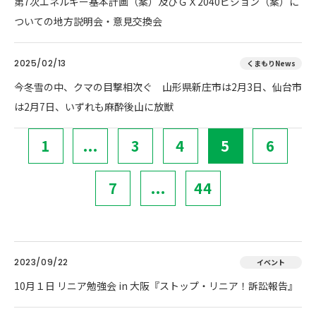
第7次エネルギー基本計画（案）及びＧＸ2040ビジョン（案）に
ついての地方説明会・意見交換会
2025/02/13
くまもりNews
今冬雪の中、クマの目撃相次ぐ 山形県新庄市は2月3日、仙台市
は2月7日、いずれも麻酔後山に放獣
1
...
3
4
5
6
7
...
44
2023/09/22
イベント
10月１日 リニア勉強会 in 大阪『ストップ・リニア！訴訟報告』