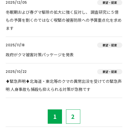
2025/12/05
要望・提案
冬眠期および春グマ駆除の拡大に強く反対し、 調査研究に５億
もの予算を割くのではなく喫緊の被害防除への予算重点化を求め
ます
2025/11/18
要望・提案
政府がクマ被害対策パッケージを発表
2025/10/22
要望・提案
♦️緊急声明♦️北海道・東北等のクマの異常出没を受けての緊急声
明 人身事故も捕殺も抑えられる対策が急務です
1
2