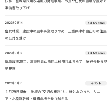
快挙 宮城県六角牧場風力発電事業、市長や住民の強硬な反対で
準備書取り下げ
2023/01/14
くまもりNews
住友林業、建設中の風車事業取りやめ 三重県津市白山町の住民
の反対を受け
2023/01/12
くまもりNews
風車設置20年、三重県青山高原土砂崩れ止まらず 室谷会長ら現
地視察
2023/01/10
イベント
１月29日開催 地域の”交通の権利”と、緑と水のまち リニ
ア・北陸新幹線・機構危機を乗り越える