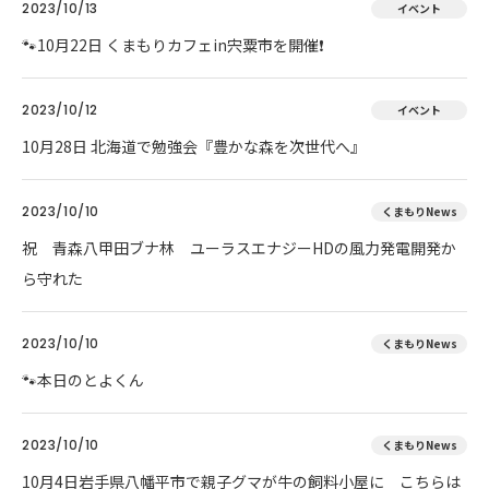
2023/10/13
イベント
🐾10月22日 くまもりカフェin宍粟市を開催❗
2023/10/12
イベント
10月28日 北海道で勉強会『豊かな森を次世代へ』
2023/10/10
くまもりNews
祝 青森八甲田ブナ林 ユーラスエナジーHDの風力発電開発か
ら守れた
2023/10/10
くまもりNews
🐾本日のとよくん
2023/10/10
くまもりNews
10月4日岩手県八幡平市で親子グマが牛の飼料小屋に こちらは