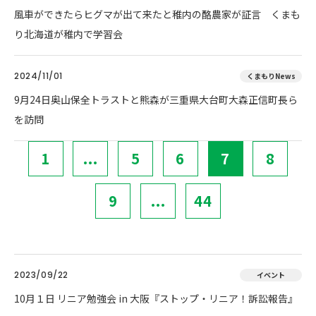
風車ができたらヒグマが出て来たと稚内の酪農家が証言 くまも
り北海道が稚内で学習会
2024/11/01
くまもりNews
9月24日奥山保全トラストと熊森が三重県大台町大森正信町長ら
を訪問
1
...
5
6
7
8
9
...
44
2023/09/22
イベント
10月１日 リニア勉強会 in 大阪『ストップ・リニア！訴訟報告』