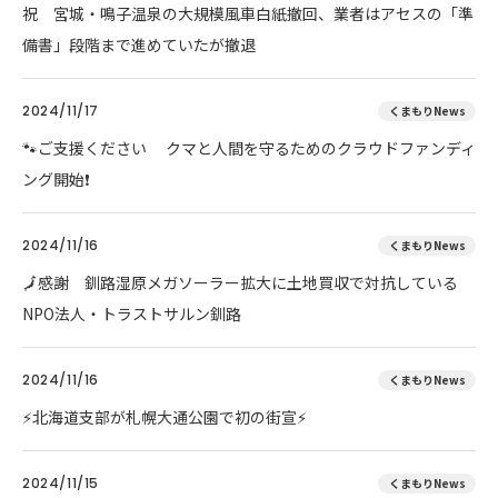
祝 宮城・鳴子温泉の大規模風車白紙撤回、業者はアセスの「準
備書」段階まで進めていたが撤退
2024/11/17
くまもりNews
🐾ご支援ください クマと人間を守るためのクラウドファンディ
ング開始❗
2024/11/16
くまもりNews
🗾感謝 釧路湿原メガソーラー拡大に土地買収で対抗している
NPO法人・トラストサルン釧路
2024/11/16
くまもりNews
⚡北海道支部が札幌大通公園で初の街宣⚡
2024/11/15
くまもりNews