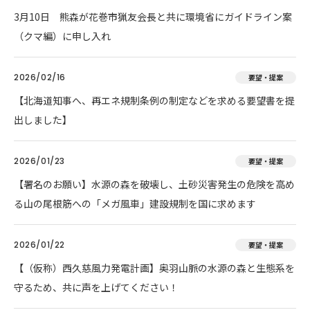
3月10日 熊森が花巻市猟友会長と共に環境省にガイドライン案
（クマ編）に申し入れ
2026/02/16
要望・提案
【北海道知事へ、再エネ規制条例の制定などを求める要望書を提
出しました】
2026/01/23
要望・提案
【署名のお願い】水源の森を破壊し、土砂災害発生の危険を高め
る山の尾根筋への「メガ風車」建設規制を国に求めます
2026/01/22
要望・提案
【（仮称）西久慈風力発電計画】奥羽山脈の水源の森と生態系を
守るため、共に声を上げてください！