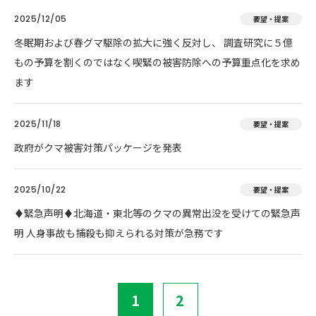
2025/12/05
要望・提案
冬眠期および春グマ駆除の拡大に強く反対し、 調査研究に５億
もの予算を割くのではなく喫緊の被害防除への予算重点化を求め
ます
2025/11/18
要望・提案
政府がクマ被害対策パッケージを発表
2025/10/22
要望・提案
♦️緊急声明♦️北海道・東北等のクマの異常出没を受けての緊急声
明 人身事故も捕殺も抑えられる対策が急務です
1
2