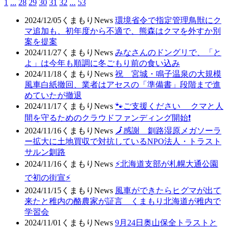
1
...
28
29
30
31
32
...
53
2024/12/05
くまもりNews
環境省令で指定管理鳥獣にク
マ追加も、初年度から不適で、熊森はクマを外すか別
案を提案
2024/11/27
くまもりNews
みなさんのドングリで、「と
よ」は今年も順調に冬ごもり前の食い込み
2024/11/18
くまもりNews
祝 宮城・鳴子温泉の大規模
風車白紙撤回、業者はアセスの「準備書」段階まで進
めていたが撤退
2024/11/17
くまもりNews
🐾ご支援ください クマと人
間を守るためのクラウドファンディング開始❗
2024/11/16
くまもりNews
🗾感謝 釧路湿原メガソーラ
ー拡大に土地買収で対抗しているNPO法人・トラスト
サルン釧路
2024/11/16
くまもりNews
⚡北海道支部が札幌大通公園
で初の街宣⚡
2024/11/15
くまもりNews
風車ができたらヒグマが出て
来たと稚内の酪農家が証言 くまもり北海道が稚内で
学習会
2024/11/01
くまもりNews
9月24日奥山保全トラストと