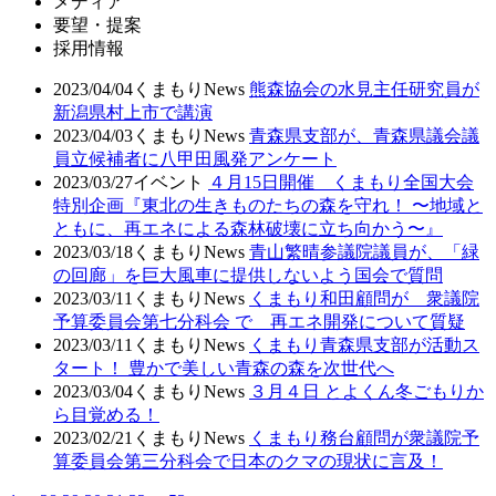
メディア
要望・提案
採用情報
2023/04/04
くまもりNews
熊森協会の水見主任研究員が
新潟県村上市で講演
2023/04/03
くまもりNews
青森県支部が、青森県議会議
員立候補者に八甲田風発アンケート
2023/03/27
イベント
４月15日開催 くまもり全国大会
特別企画『東北の生きものたちの森を守れ！ 〜地域と
ともに、再エネによる森林破壊に立ち向かう〜』
2023/03/18
くまもりNews
青山繁晴参議院議員が、「緑
の回廊」を巨大風車に提供しないよう国会で質問
2023/03/11
くまもりNews
くまもり和田顧問が 衆議院
予算委員会第七分科会 で 再エネ開発について質疑
2023/03/11
くまもりNews
くまもり青森県支部が活動ス
タート！ 豊かで美しい青森の森を次世代へ
2023/03/04
くまもりNews
３月４日 とよくん冬ごもりか
ら目覚める！
2023/02/21
くまもりNews
くまもり務台顧問が衆議院予
算委員会第三分科会で日本のクマの現状に言及！