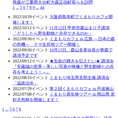
熊森が三重県大台町大森正信町長らを訪問
1
...
5
6
7
8
9
...
44
2022/10/29
イベント
大阪府島本町でくまもりカフェ開
催します！
2022/10/12
イベント
11月12日 甲府市森山まり子講演
「どうしたら野生動物と共存できるのか」
2022/09/30
イベント
くまもりカフェ in 広島 ～日本の森
の危機～ クマ生息地ツアー開催！
2022/09/30
イベント
10月15日、森山名誉会長が青森で
講演予定です
2022/09/12
イベント
★生命の輝きを伝えたい★ 講演会
『安藤誠の世界～美しい写真や映像と野生動物との共
存を考えよう！～』
2022/08/16
イベント
くまもり埼玉県支部主催 講演会
「温故治水」
2022/07/29
イベント
第２回くまもりカフェ in 丹波篠山
2022/07/08
イベント
くまもり原生林ツアー in 岡山県 若
杉天然林を開催します！
1
...
5
6
7
8