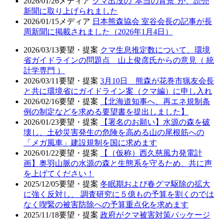
2026/01/26
メディア
クマ出没の“本当の背景”が、読売
新聞に取り上げられました
2026/01/15
メディア
日本熊森協会 室谷会長の記事が長
周新聞に掲載されました（2026年1月4日）
2026/03/13
要望・提案
クマ生息推定数について、環境
省ガイドラインの問題点 山上俊彦氏からの意見（ 統
計学専門 ）
2026/03/11
要望・提案
3月10日 熊森が花巻市猟友会長
と共に環境省にガイドライン案（クマ編）に申し入れ
2026/02/16
要望・提案
【北海道知事へ、再エネ規制条
例の制定などを求める要望書を提出しました】
2026/01/23
要望・提案
【署名のお願い】水源の森を破
壊し、土砂災害発生の危険を高める山の尾根筋への
「メガ風車」建設規制を国に求めます
2026/01/22
要望・提案
【（仮称）西久慈風力発電計
画】奥羽山脈の水源の森と生態系を守るため、共に声
を上げてください！
2025/12/05
要望・提案
冬眠期および春グマ駆除の拡大
に強く反対し、 調査研究に５億もの予算を割くのでは
なく喫緊の被害防除への予算重点化を求めます
2025/11/18
要望・提案
政府がクマ被害対策パッケージ