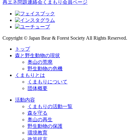
再エネ問題連絡会
くまもり会員ページ
Copyright © Japan Bear & Forest Society All Rights Reserved.
トップ
森と野生動物の現状
奥山の荒廃
野生動物の危機
くまもりとは
くまもりについて
団体概要
活動内容
くまもりの活動一覧
森を守る
奥山の再生
野生動物の保護
環境教育
政策提言