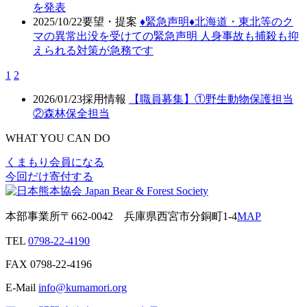
を発表
2025/10/22
要望・提案
♦️緊急声明♦️北海道・東北等のク
マの異常出没を受けての緊急声明 人身事故も捕殺も抑
えられる対策が急務です
1
2
2026/01/23
採用情報
【職員募集】①野生動物保護担当
②森林保全担当
WHAT YOU CAN DO
くまもり会員になる
今回だけ寄付する
本部事業所
〒662-0042
兵庫県西宮市分銅町1-4
MAP
TEL
0798-22-4190
FAX
0798-22-4196
E-Mail
info@kumamori.org