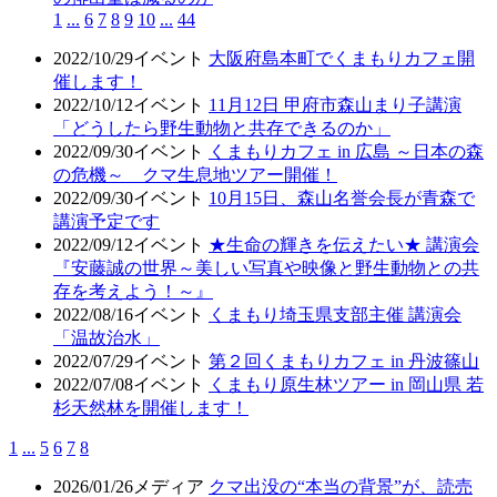
1
...
6
7
8
9
10
...
44
2022/10/29
イベント
大阪府島本町でくまもりカフェ開
催します！
2022/10/12
イベント
11月12日 甲府市森山まり子講演
「どうしたら野生動物と共存できるのか」
2022/09/30
イベント
くまもりカフェ in 広島 ～日本の森
の危機～ クマ生息地ツアー開催！
2022/09/30
イベント
10月15日、森山名誉会長が青森で
講演予定です
2022/09/12
イベント
★生命の輝きを伝えたい★ 講演会
『安藤誠の世界～美しい写真や映像と野生動物との共
存を考えよう！～』
2022/08/16
イベント
くまもり埼玉県支部主催 講演会
「温故治水」
2022/07/29
イベント
第２回くまもりカフェ in 丹波篠山
2022/07/08
イベント
くまもり原生林ツアー in 岡山県 若
杉天然林を開催します！
1
...
5
6
7
8
2026/01/26
メディア
クマ出没の“本当の背景”が、読売