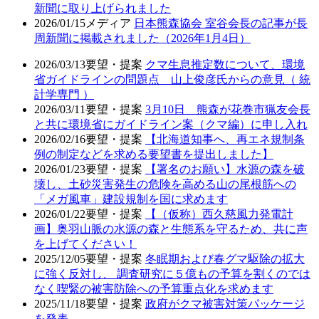
新聞に取り上げられました
2026/01/15
メディア
日本熊森協会 室谷会長の記事が長
周新聞に掲載されました（2026年1月4日）
2026/03/13
要望・提案
クマ生息推定数について、環境
省ガイドラインの問題点 山上俊彦氏からの意見（ 統
計学専門 ）
2026/03/11
要望・提案
3月10日 熊森が花巻市猟友会長
と共に環境省にガイドライン案（クマ編）に申し入れ
2026/02/16
要望・提案
【北海道知事へ、再エネ規制条
例の制定などを求める要望書を提出しました】
2026/01/23
要望・提案
【署名のお願い】水源の森を破
壊し、土砂災害発生の危険を高める山の尾根筋への
「メガ風車」建設規制を国に求めます
2026/01/22
要望・提案
【（仮称）西久慈風力発電計
画】奥羽山脈の水源の森と生態系を守るため、共に声
を上げてください！
2025/12/05
要望・提案
冬眠期および春グマ駆除の拡大
に強く反対し、 調査研究に５億もの予算を割くのでは
なく喫緊の被害防除への予算重点化を求めます
2025/11/18
要望・提案
政府がクマ被害対策パッケージ
を発表