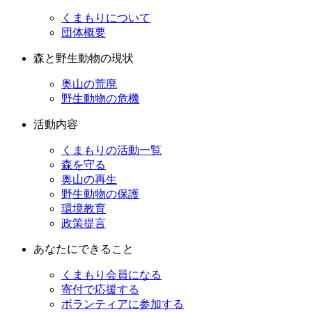
くまもりについて
団体概要
森と野生動物の現状
奥山の荒廃
野生動物の危機
活動内容
くまもりの活動一覧
森を守る
奥山の再生
野生動物の保護
環境教育
政策提言
あなたにできること
くまもり会員になる
寄付で応援する
ボランティアに参加する