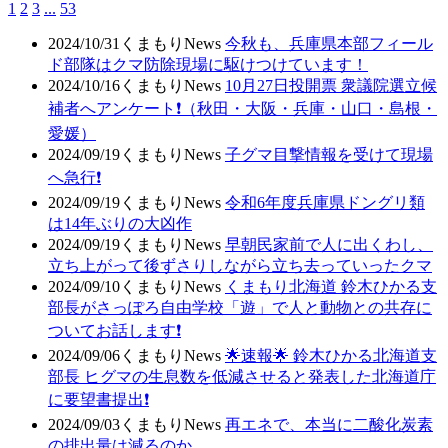
1
2
3
...
53
2024/10/31
くまもりNews
今秋も、兵庫県本部フィール
ド部隊はクマ防除現場に駆けつけています！
2024/10/16
くまもりNews
10月27日投開票 衆議院選立候
補者へアンケート❗（秋田・大阪・兵庫・山口・島根・
愛媛）
2024/09/19
くまもりNews
子グマ目撃情報を受けて現場
へ急行❗
2024/09/19
くまもりNews
令和6年度兵庫県ドングリ類
は14年ぶりの大凶作
2024/09/19
くまもりNews
早朝民家前で人に出くわし、
立ち上がって後ずさりしながら立ち去っていったクマ
2024/09/10
くまもりNews
くまもり北海道 鈴木ひかる支
部長がさっぽろ自由学校「遊」で人と動物との共存に
ついてお話します❗
2024/09/06
くまもりNews
🌟速報🌟 鈴木ひかる北海道支
部長 ヒグマの生息数を低減させると発表した北海道庁
に要望書提出❗
2024/09/03
くまもりNews
再エネで、本当に二酸化炭素
の排出量は減るのか