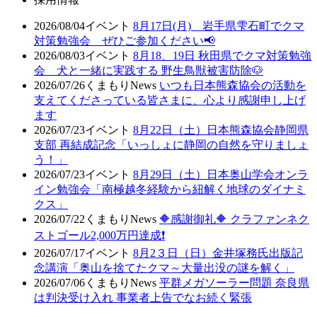
2026/08/04
イベント
8月17日(月) 岩手県雫石町でクマ
対策勉強会 ぜひご参加ください📢
2026/08/03
イベント
8月18、19日 秋田県でクマ対策勉強
会 犬と一緒に実践する 野生鳥獣被害防除🐶
2026/07/26
くまもりNews
いつも日本熊森協会の活動を
支えてくださっている皆さまに、心より感謝申し上げ
ます
2026/07/23
イベント
8月22日（土）日本熊森協会静岡県
支部 再結成記念「いっしょに静岡の自然を守りましょ
う！」
2026/07/23
イベント
8月29日（土）日本奥山学会オンラ
イン勉強会「南極越冬経験から紐解く地球のダイナミ
クス」
2026/07/22
くまもりNews
🔶感謝御礼🔶 クラファンネク
ストゴール2,000万円達成❗
2026/07/17
イベント
8月2３日（日）金井塚務氏出版記
念講演「奥山を捨てたクマ～大量出没の謎を解く」
2026/07/06
くまもりNews
平群メガソーラー問題 奈良県
は判決受け入れ 事業者上告でなお続く緊張