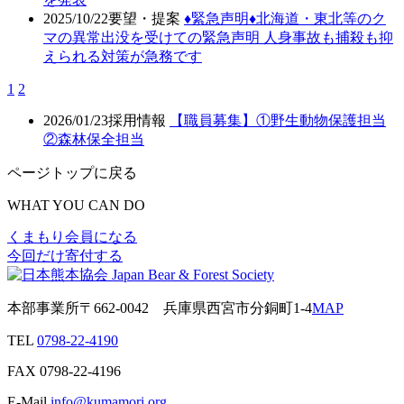
2025/10/22
要望・提案
♦️緊急声明♦️北海道・東北等のク
マの異常出没を受けての緊急声明 人身事故も捕殺も抑
えられる対策が急務です
1
2
2026/01/23
採用情報
【職員募集】①野生動物保護担当
②森林保全担当
ページトップに戻る
WHAT YOU CAN DO
くまもり会員になる
今回だけ寄付する
本部事業所
〒662-0042
兵庫県西宮市分銅町1-4
MAP
TEL
0798-22-4190
FAX
0798-22-4196
E-Mail
info@kumamori.org