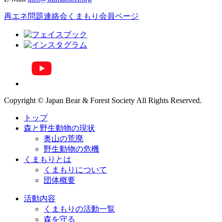
再エネ問題連絡会
くまもり会員ページ
Copyright © Japan Bear & Forest Society All Rights Reserved.
トップ
森と野生動物の現状
奥山の荒廃
野生動物の危機
くまもりとは
くまもりについて
団体概要
活動内容
くまもりの活動一覧
森を守る