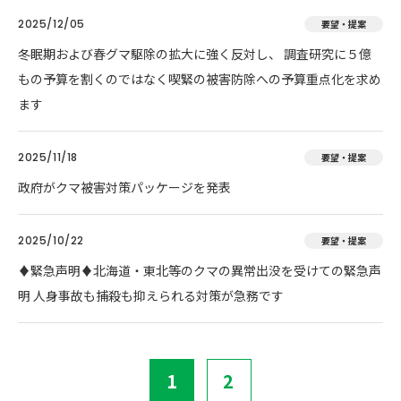
2025/12/05
要望・提案
冬眠期および春グマ駆除の拡大に強く反対し、 調査研究に５億
もの予算を割くのではなく喫緊の被害防除への予算重点化を求め
ます
2025/11/18
要望・提案
政府がクマ被害対策パッケージを発表
2025/10/22
要望・提案
♦️緊急声明♦️北海道・東北等のクマの異常出没を受けての緊急声
明 人身事故も捕殺も抑えられる対策が急務です
1
2