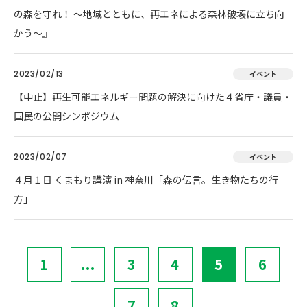
の森を守れ！ 〜地域とともに、再エネによる森林破壊に立ち向
かう〜』
2023/02/13
イベント
【中止】再生可能エネルギー問題の解決に向けた４省庁・議員・
国民の公開シンポジウム
2023/02/07
イベント
４月１日 くまもり講演 in 神奈川「森の伝言。生き物たちの行
方」
1
...
3
4
5
6
7
8