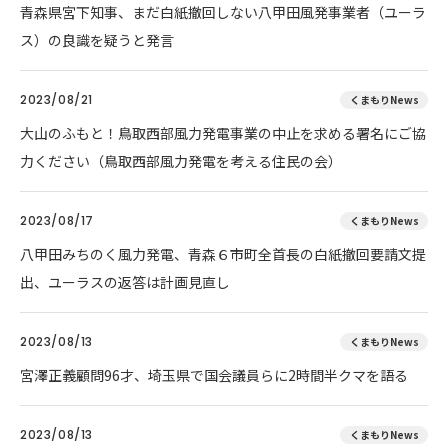
青森県宮下知事、まだ白紙撤回しない八甲田風発事業者（ユーラ
ス）の良識を疑うと発言
2023/08/21
くまもりNews
大山のふもと！鳥取西部風力発電事業の中止を求める署名にご協
力ください（鳥取西部風力発電を考える住民の会）
2023/08/17
くまもりNews
八甲田みちのく風力発電、青森６市町全首長の白紙撤回要請文提
出、ユーラスの返答は計画見直し
2023/08/13
くまもりNews
宮澤正義顧問96才、埼玉県で国会議員らに2時間半クマを語る
2023/08/13
くまもりNews