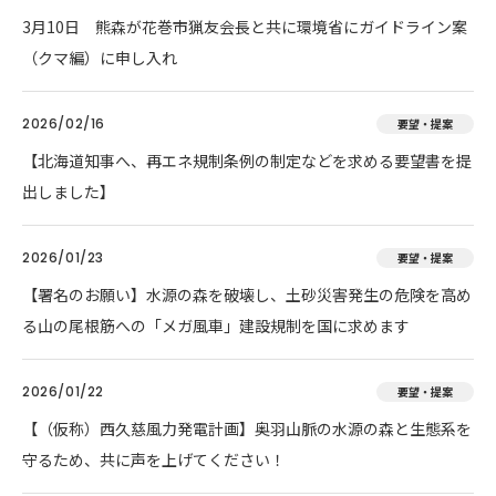
3月10日 熊森が花巻市猟友会長と共に環境省にガイドライン案
（クマ編）に申し入れ
2026/02/16
要望・提案
【北海道知事へ、再エネ規制条例の制定などを求める要望書を提
出しました】
2026/01/23
要望・提案
【署名のお願い】水源の森を破壊し、土砂災害発生の危険を高め
る山の尾根筋への「メガ風車」建設規制を国に求めます
2026/01/22
要望・提案
【（仮称）西久慈風力発電計画】奥羽山脈の水源の森と生態系を
守るため、共に声を上げてください！