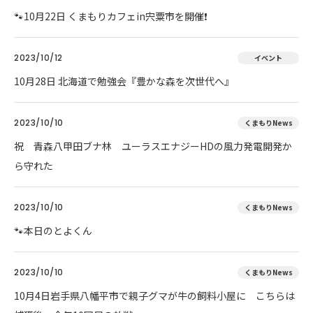
🐾10月22日 くまもりカフェin宍粟市を開催❗
2023/10/12
イベント
10月28日 北海道で勉強会『豊かな森を次世代へ』
2023/10/10
くまもりNews
祝 青森八甲田ブナ林 ユーラスエナジーHDの風力発電開発か
ら守れた
2023/10/10
くまもりNews
🐾本日のとよくん
2023/10/10
くまもりNews
10月4日岩手県八幡平市で親子グマが牛の飼料小屋に こちらは