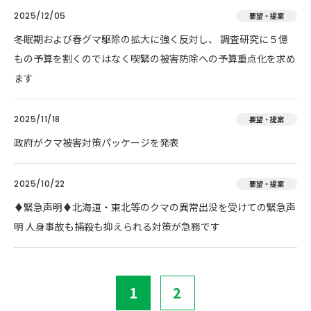
2025/12/05
要望・提案
冬眠期および春グマ駆除の拡大に強く反対し、 調査研究に５億
もの予算を割くのではなく喫緊の被害防除への予算重点化を求め
ます
2025/11/18
要望・提案
政府がクマ被害対策パッケージを発表
2025/10/22
要望・提案
♦️緊急声明♦️北海道・東北等のクマの異常出没を受けての緊急声
明 人身事故も捕殺も抑えられる対策が急務です
1
2