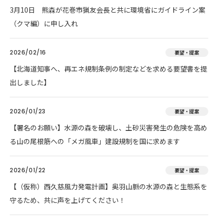
3月10日 熊森が花巻市猟友会長と共に環境省にガイドライン案
（クマ編）に申し入れ
2026/02/16
要望・提案
【北海道知事へ、再エネ規制条例の制定などを求める要望書を提
出しました】
2026/01/23
要望・提案
【署名のお願い】水源の森を破壊し、土砂災害発生の危険を高め
る山の尾根筋への「メガ風車」建設規制を国に求めます
2026/01/22
要望・提案
【（仮称）西久慈風力発電計画】奥羽山脈の水源の森と生態系を
守るため、共に声を上げてください！