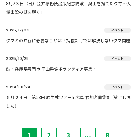
8月2３日（日）金井塚務氏出版記念講演「奥山を捨てたクマ～大
量出没の謎を解く」
2025/12/04
イベント
クマとの共存に必要なことは？捕殺だけでは解決しないクマ問題
2025/10/25
イベント
🙋＼兵庫県豊岡市 里山整備ボランティア募集／
2024/08/24
イベント
８月２４日 第28回 原生林ツアーIn広島 参加者募集❗❗（終了しま
した）
1
2
3
...
8