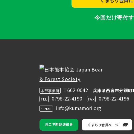
くまもり会員に
今回だけ寄付
〒662-0042
兵庫県西宮市分銅町1
本部事業所
0798-22-4190
0798-22-4196
TEL
FAX
info@kumamori.org
E-Mail
再エネ問題連絡会
くまもり会員ページ