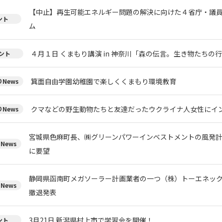
【中止】再生可能エネルギー問題の解決に向けた４省庁・議
ント
ム
４月１日 くまもり講演 in 神奈川「森の伝言。生き物たちの
ント
箕面自由学園幼稚園で楽しくくまもり環境教育
News
クマなどの野生動物たちと友達だったウクライナ人女性にイ
News
宮城県色麻町長、㈱グリーンパワーインベストメントの風発
News
に要望
静岡県函南町メガソーラー計画業者の一つ（株）トーエネッ
News
撤退発表
3月21日 新潟県村上市で学習会を開催！
ント