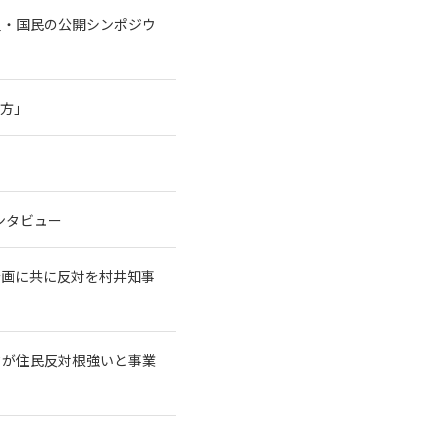
員・国民の公開シンポジウ
行方」
ンタビュー
計画に共に反対を村井知事
クが住民反対根強いと事業