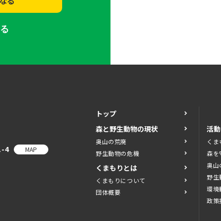
なる
する
トップ
森と野生動物の現状
活動
奥山の荒廃
くま
-4
MAP
野生動物の危機
森を
奥山
くまもりとは
野生
くまもりについて
環境
団体概要
政策