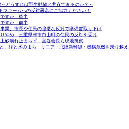
 京都～どうすれば野生動物と共存できるのか？～
ンドファームへの反対署名にご協力ください！
当ですか 後半
当ですか 前半
電事業、市長や住民の強硬な反対で準備書取り下げ
取りやめ 三重県津市白山町の住民の反対を受け
原土砂崩れ止まらず 室谷会長ら現地視察
利”と、緑と水のまち リニア・北陸新幹線・機構危機を乗り越え