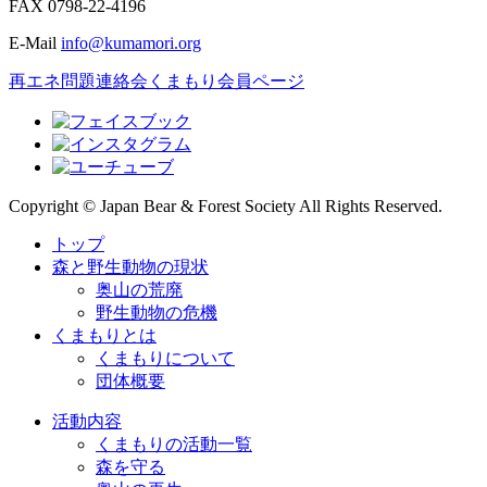
FAX
0798-22-4196
E-Mail
info@kumamori.org
再エネ問題連絡会
くまもり会員ページ
Copyright © Japan Bear & Forest Society All Rights Reserved.
トップ
森と野生動物の現状
奥山の荒廃
野生動物の危機
くまもりとは
くまもりについて
団体概要
活動内容
くまもりの活動一覧
森を守る