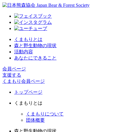
くまもりとは
森と野生動物の現状
活動内容
あなたにできること
会員ページ
支援する
くまもり会員ページ
トップページ
くまもりとは
くまもりについて
団体概要
森と野生動物の現状