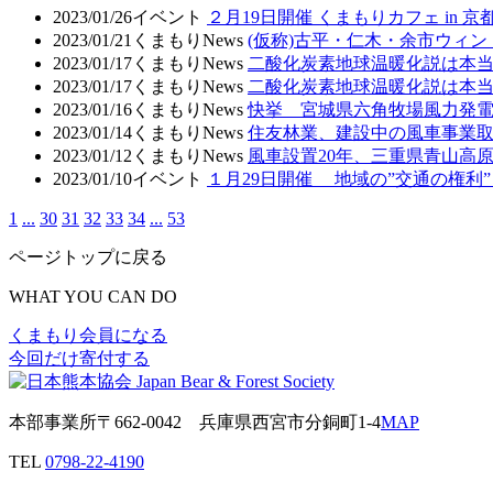
2023/01/26
イベント
２月19日開催 くまもりカフェ in
2023/01/21
くまもりNews
(仮称)古平・仁木・余市ウィ
2023/01/17
くまもりNews
二酸化炭素地球温暖化説は本
2023/01/17
くまもりNews
二酸化炭素地球温暖化説は本
2023/01/16
くまもりNews
快挙 宮城県六角牧場風力発
2023/01/14
くまもりNews
住友林業、建設中の風車事業
2023/01/12
くまもりNews
風車設置20年、三重県青山高
2023/01/10
イベント
１月29日開催 地域の”交通の権
1
...
30
31
32
33
34
...
53
ページトップに戻る
WHAT YOU CAN DO
くまもり会員になる
今回だけ寄付する
本部事業所
〒662-0042
兵庫県西宮市分銅町1-4
MAP
TEL
0798-22-4190