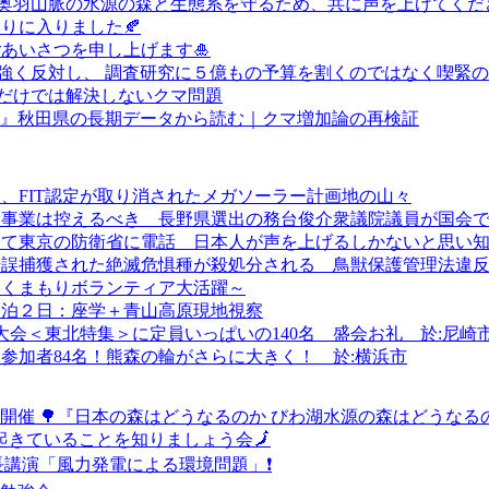
奥羽山脈の水源の森と生態系を守るため、共に声を上げてくだ
もりに入りました🍂
あいさつを申し上げます🎍
強く反対し、 調査研究に５億もの予算を割くのではなく喫緊
だけでは解決しないクマ問題
?』秋田県の長期データから読む｜クマ増加論の再検証
、FIT認定が取り消されたメガソーラー計画地の山々
ネ事業は控えるべき 長野県選出の務台俊介衆議院議員が国会
を求めて東京の防衛省に電話 日本人が声を上げるしかないと思い
錯誤捕獲された絶滅危惧種が殺処分される 鳥獣保護管理法違
～くまもりボランティア大活躍～
１泊２日：座学＋青山高原現地視察
国大会＜東北特集＞に定員いっぱいの140名 盛会お礼 於:尼崎
に参加者84名！熊森の輪がさらに大きく！ 於:横浜市
開催 🌳『日本の森はどうなるのか びわ湖水源の森はどうなる
で起きていることを知りましょう会🗾
長講演「風力発電による環境問題」❗