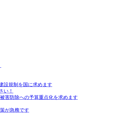
）
建設規制を国に求めます
さい！
の被害防除への予算重点化を求めます
対策が急務です