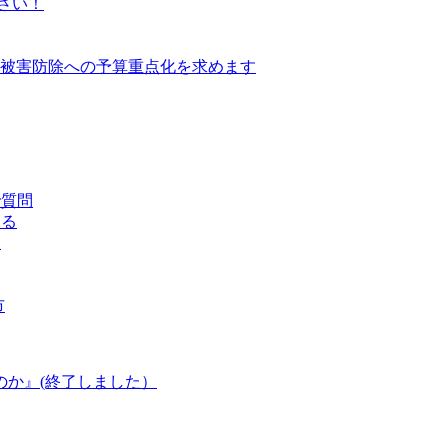
さい！
の被害防除への予算重点化を求めます
で質問
知る
反
市
のか』(終了しました）