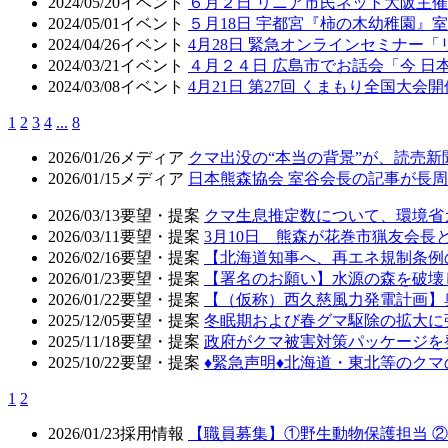
2024/05/20
イベント
６月２日 リニア市民ネット大阪主
2024/05/01
イベント
５月18日 宇都宮『柿の木幼稚園』
2024/04/26
イベント
4月28日 緊急オンラインセミナー
2024/03/21
イベント
４月２４日 広島市でお話会「今 日
2024/03/08
イベント
4月21日 第27回 くまもり全国大会開
1
2
3
4
...
8
2026/01/26
メディア
クマ出没の“本当の背景”が、読売
2026/01/15
メディア
日本熊森協会 室谷会長の記事が長周新
2026/03/13
要望・提案
クマ生息推定数について、環境省
2026/03/11
要望・提案
3月10日 熊森が花巻市猟友会
2026/02/16
要望・提案
【北海道知事へ、再エネ規制条例
2026/01/23
要望・提案
【署名のお願い】水源の森を破壊
2026/01/22
要望・提案
【（仮称）西久慈風力発電計画】
2025/12/05
要望・提案
冬眠期および春グマ駆除の拡大に
2025/11/18
要望・提案
政府がクマ被害対策パッケージを
2025/10/22
要望・提案
♦️緊急声明♦️北海道・東北等の
1
2
2026/01/23
採用情報
【職員募集】①野生動物保護担当 