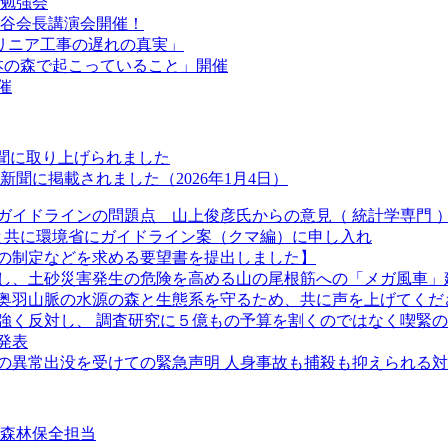
催勉強会
室谷会長講演会開催！
「リニア工事の遅れの真実」
本の森で起こっていること」開催
催
新聞に取り上げられました
聞に掲載されました（2026年1月4日）
ガイドラインの問題点 山上俊彦氏からの意見（ 統計学専門 
長と共に環境省にガイドライン案（クマ編）に申し入れ
の制定などを求める要望書を提出しました】
し、土砂災害発生の危険を高める山の尾根筋への「メガ風車」
奥羽山脈の水源の森と生態系を守るため、共に声を上げてくだ
強く反対し、 調査研究に５億もの予算を割くのではなく喫緊
発表
クマの異常出没を受けての緊急声明 人身事故も捕殺も抑えられる
②森林保全担当