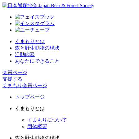
くまもりとは
森と野生動物の現状
活動内容
あなたにできること
会員ページ
支援する
くまもり会員ページ
トップページ
くまもりとは
くまもりについて
団体概要
森と野生動物の現状