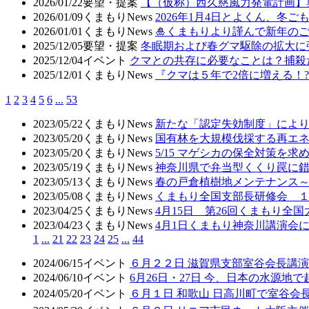
2026/01/22
要望・提案
【（仮称）西久慈風力発電計画】
2026/01/09
くまもりNews
2026年1月4日とよくん、冬ご
2026/01/01
くまもりNews
🎍くまもりより謹んで新年のご
2025/12/05
要望・提案
冬眠期および春グマ駆除の拡大に
2025/12/04
イベント
クマとの共存に必要なことは？捕殺
2025/12/01
くまもりNews
『クマは５年で2倍に増える！
1
2
3
4
5
6
...
53
2023/05/22
くまもりNews
新たな「認定失効制度」により
2023/05/20
くまもりNews
国有林を大規模伐採する再エ
2023/05/20
くまもりNews
5/15 マゲシカの保全対策
2023/05/19
くまもりNews
神奈川県で弁当型くくり罠に
2023/05/13
くまもりNews
春の戸倉植樹地メンテナンス
2023/05/08
くまもりNews
くまもり全国支部長研修会 
2023/04/25
くまもりNews
4月15日 第26回くまもり全
2023/04/23
くまもりNews
4月1日くまもり神奈川講演会
1
...
21
22
23
24
25
...
44
2024/06/15
イベント
６月２２日 滋賀県支部室谷会長講演
2024/06/10
イベント
6月26日・27日 今、日本の水源地
2024/05/20
イベント
６月１日 和歌山 日高川町で室谷会