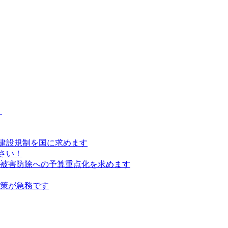
）
建設規制を国に求めます
さい！
の被害防除への予算重点化を求めます
対策が急務です