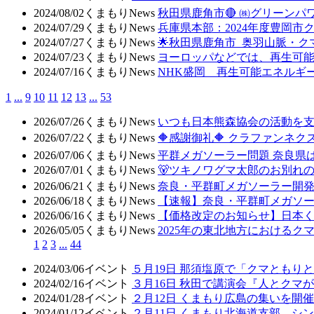
2024/08/02
くまもりNews
秋田県鹿角市🔴 ㈱グリーン
2024/07/29
くまもりNews
兵庫県本部：2024年度豊岡
2024/07/27
くまもりNews
🌟秋田県鹿角市 奥羽山脈・
2024/07/23
くまもりNews
ヨーロッパなどでは、再生可
2024/07/16
くまもりNews
NHK盛岡 再生可能エネルギ
1
...
9
10
11
12
13
...
53
2026/07/26
くまもりNews
いつも日本熊森協会の活動を
2026/07/22
くまもりNews
🔶感謝御礼🔶 クラファンネクス
2026/07/06
くまもりNews
平群メガソーラー問題 奈良県
2026/07/01
くまもりNews
🐻ツキノワグマ太郎のお別れ
2026/06/21
くまもりNews
奈良・平群町メガソーラー開発
2026/06/18
くまもりNews
【速報】奈良・平群町メガソ
2026/06/16
くまもりNews
【価格改定のお知らせ】日本
2026/05/05
くまもりNews
2025年の東北地方におけるク
1
2
3
...
44
2024/03/06
イベント
５月19日 那須塩原で「クマともり
2024/02/16
イベント
３月16日 秋田で講演会『人とクマ
2024/01/28
イベント
２月12日 くまもり広島の集いを開催
2024/01/12
イベント
２月11日 くまもり北海道支部 