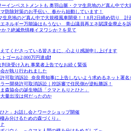
パワーインベストメントも 奥羽山脈・クマ生息地のど真ん中で大
市クマ防除対策のお手伝い、春から始動しています！
クマ生息地のど真ん中で大規模風車開発！！8月2日締め切り 計
能エネルギー万能論はもうない 青山議員再エネ賦課金廃止を
ーか？絶滅危惧種イヌワシか？を見て
支えてくださっている皆さまに、心より感謝申し上げます
トゴール2,000万円達成❗
は判決受け入れ 事業者上告でなお続く緊張
の会が執り行われました
許可取消訴訟 奈良県知事に上告しないよう求めるネット署名
ーラー開発許可取消訴訟｜控訴審で住民側が逆転勝訴！
くま森協会の誕生物語「クマともりとひと」
マ大量出没は何だったのか
とひと」お話し会とワークショップ開催
が棲み分けるための森づくり』
🚩
シンポジウム ～クマと人間の棲み分けをめざして～