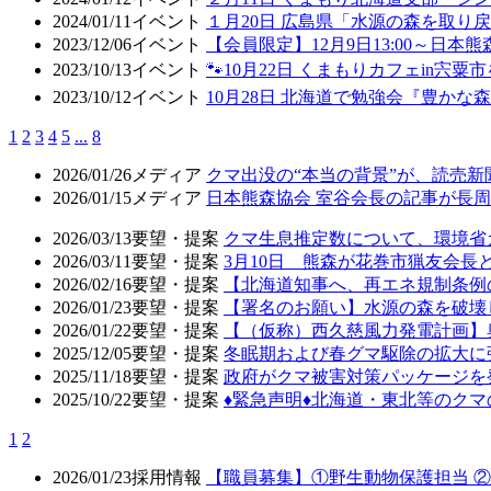
2024/01/11
イベント
１月20日 広島県「水源の森を取り
2023/12/06
イベント
【会員限定】12月9日13:00～日
2023/10/13
イベント
🐾10月22日 くまもりカフェin宍粟市
2023/10/12
イベント
10月28日 北海道で勉強会『豊かな
1
2
3
4
5
...
8
2026/01/26
メディア
クマ出没の“本当の背景”が、読売
2026/01/15
メディア
日本熊森協会 室谷会長の記事が長周新
2026/03/13
要望・提案
クマ生息推定数について、環境省
2026/03/11
要望・提案
3月10日 熊森が花巻市猟友会
2026/02/16
要望・提案
【北海道知事へ、再エネ規制条例
2026/01/23
要望・提案
【署名のお願い】水源の森を破壊
2026/01/22
要望・提案
【（仮称）西久慈風力発電計画】
2025/12/05
要望・提案
冬眠期および春グマ駆除の拡大に
2025/11/18
要望・提案
政府がクマ被害対策パッケージを
2025/10/22
要望・提案
♦️緊急声明♦️北海道・東北等の
1
2
2026/01/23
採用情報
【職員募集】①野生動物保護担当 