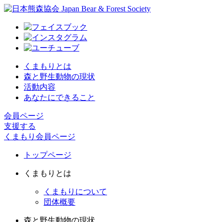
くまもりとは
森と野生動物の現状
活動内容
あなたにできること
会員ページ
支援する
くまもり会員ページ
トップページ
くまもりとは
くまもりについて
団体概要
森と野生動物の現状