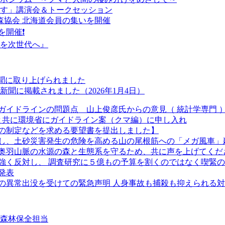
戻す」講演会＆トークセッション
本熊森協会 北海道会員の集いを開催
を開催❗
森を次世代へ』
新聞に取り上げられました
聞に掲載されました（2026年1月4日）
ガイドラインの問題点 山上俊彦氏からの意見（ 統計学専門 
長と共に環境省にガイドライン案（クマ編）に申し入れ
の制定などを求める要望書を提出しました】
し、土砂災害発生の危険を高める山の尾根筋への「メガ風車」
奥羽山脈の水源の森と生態系を守るため、共に声を上げてくだ
強く反対し、 調査研究に５億もの予算を割くのではなく喫緊
発表
クマの異常出没を受けての緊急声明 人身事故も捕殺も抑えられる
②森林保全担当