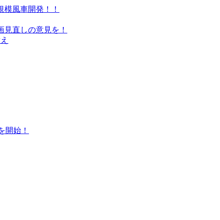
規模風車開発！！
画見直しの意見を！
訴え
を開始！