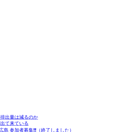
の排出量は減るのか
が出て来ている
n広島 参加者募集❗❗（終了しました）