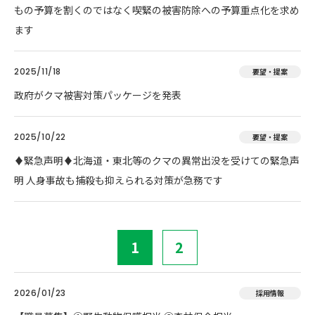
もの予算を割くのではなく喫緊の被害防除への予算重点化を求め
ます
2025/11/18
要望・提案
政府がクマ被害対策パッケージを発表
2025/10/22
要望・提案
♦️緊急声明♦️北海道・東北等のクマの異常出没を受けての緊急声
明 人身事故も捕殺も抑えられる対策が急務です
1
2
2026/01/23
採用情報