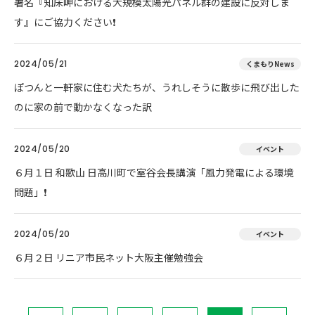
署名『知床岬における大規模太陽光パネル群の建設に反対しま
す』にご協力ください❗
2024/05/21
くまもりNews
ぽつんと一軒家に住む犬たちが、うれしそうに散歩に飛び出した
のに家の前で動かなくなった訳
2024/05/20
イベント
６月１日 和歌山 日高川町で室谷会長講演「風力発電による環境
問題」❗
2024/05/20
イベント
６月２日 リニア市民ネット大阪主催勉強会