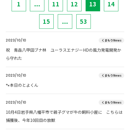
1
...
11
12
13
14
15
...
53
2023/10/10
くまもりNews
祝 青森八甲田ブナ林 ユーラスエナジーHDの風力発電開発か
ら守れた
2023/10/10
くまもりNews
🐾本日のとよくん
2023/10/10
くまもりNews
10月4日岩手県八幡平市で親子グマが牛の飼料小屋に こちらは
捕獲後、今年10回目の放獣