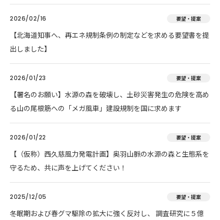
2026/02/16
要望・提案
【北海道知事へ、再エネ規制条例の制定などを求める要望書を提
出しました】
2026/01/23
要望・提案
【署名のお願い】水源の森を破壊し、土砂災害発生の危険を高め
る山の尾根筋への「メガ風車」建設規制を国に求めます
2026/01/22
要望・提案
【（仮称）西久慈風力発電計画】奥羽山脈の水源の森と生態系を
守るため、共に声を上げてください！
2025/12/05
要望・提案
冬眠期および春グマ駆除の拡大に強く反対し、 調査研究に５億