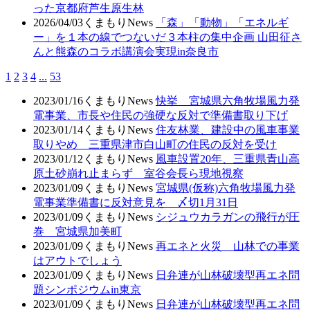
った京都府芦生原生林
2026/04/03
くまもりNews
「森」「動物」「エネルギ
ー」を１本の線でつないだ３本柱の集中企画 山田征さ
んと熊森のコラボ講演会実現in奈良市
1
2
3
4
...
53
2023/01/16
くまもりNews
快挙 宮城県六角牧場風力発
電事業、市長や住民の強硬な反対で準備書取り下げ
2023/01/14
くまもりNews
住友林業、建設中の風車事業
取りやめ 三重県津市白山町の住民の反対を受け
2023/01/12
くまもりNews
風車設置20年、三重県青山高
原土砂崩れ止まらず 室谷会長ら現地視察
2023/01/09
くまもりNews
宮城県(仮称)六角牧場風力発
電事業準備書に反対意見を 〆切1月31日
2023/01/09
くまもりNews
シジュウカラガンの飛行が圧
巻 宮城県加美町
2023/01/09
くまもりNews
再エネと火災 山林での事業
はアウトでしょう
2023/01/09
くまもりNews
日弁連が山林破壊型再エネ問
題シンポジウムin東京
2023/01/09
くまもりNews
日弁連が山林破壊型再エネ問