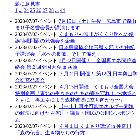
題に意見書
1
...
24
25
26
27
28
...
44
2023/07/07
イベント
7月15日（土）午後 広島市で森山
まり子名誉会長が講演します
2023/07/03
イベント
くまもり神奈川がくくり罠への錯
誤捕獲問題の勉強会を企画
2023/07/02
イベント
日本熊森協会埼玉県支部 かだ由紀
子講演会 「水への畏敬、そして備え」
2023/06/27
イベント
7月22日開催！ 全国再エネ問題連
絡会 第２回全国大会 in 兵庫
2023/05/25
イベント
７月２日 開催！ 第12回 日本奥山学
会研究発表会
2023/03/27
イベント
４月15日開催 くまもり全国大会
特別企画『東北の生きものたちの森を守れ！ 〜地域と
ともに、再エネによる森林破壊に立ち向かう〜』
2023/02/13
イベント
【中止】再生可能エネルギー問題
の解決に向けた４省庁・議員・国民の公開シンポジウ
ム
2023/02/07
イベント
４月１日 くまもり講演 in 神奈川
「森の伝言。生き物たちの行方」