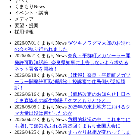
すべて
くまもりNews
イベント・講演
メディア
要望・提案
採用情報
2026/07/01
くまもりNews
🐻ツキノワグマ太郎のお別れ
の会が執り行われました
2026/06/21
くまもりNews
奈良・平群町メガソーラー開
発許可取消訴訟 奈良県知事に上告しないよう求める
ネット署名を開始！
2026/06/18
くまもりNews
【速報】奈良・平群町メガソ
ーラー開発許可取消訴訟｜控訴審で住民側が逆転勝
訴！
2026/06/16
くまもりNews
【価格改定のお知らせ】日本
くま森協会の誕生物語「クマともりとひと」
2026/05/05
くまもりNews
2025年の東北地方におけるク
マ大量出没は何だったのか
2026/04/27
くまもりNews
危機的状況の中、これまでに
も増して熱気あふれる第29回くまもり全国大会に
2026/04/25
くまもりNews
すっかり林相が変わってしま