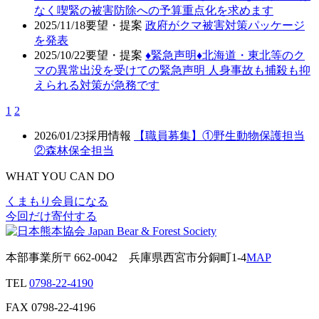
なく喫緊の被害防除への予算重点化を求めます
2025/11/18
要望・提案
政府がクマ被害対策パッケージ
を発表
2025/10/22
要望・提案
♦️緊急声明♦️北海道・東北等のク
マの異常出没を受けての緊急声明 人身事故も捕殺も抑
えられる対策が急務です
1
2
2026/01/23
採用情報
【職員募集】①野生動物保護担当
②森林保全担当
WHAT YOU CAN DO
くまもり会員になる
今回だけ寄付する
本部事業所
〒662-0042
兵庫県西宮市分銅町1-4
MAP
TEL
0798-22-4190
FAX
0798-22-4196