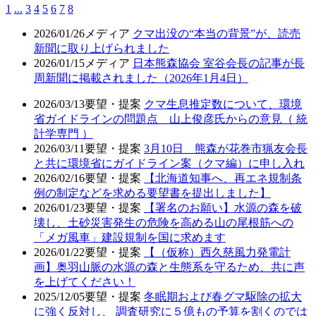
1
...
3
4
5
6
7
8
2026/01/26
メディア
クマ出没の“本当の背景”が、読売
新聞に取り上げられました
2026/01/15
メディア
日本熊森協会 室谷会長の記事が長
周新聞に掲載されました（2026年1月4日）
2026/03/13
要望・提案
クマ生息推定数について、環境
省ガイドラインの問題点 山上俊彦氏からの意見（ 統
計学専門 ）
2026/03/11
要望・提案
3月10日 熊森が花巻市猟友会長
と共に環境省にガイドライン案（クマ編）に申し入れ
2026/02/16
要望・提案
【北海道知事へ、再エネ規制条
例の制定などを求める要望書を提出しました】
2026/01/23
要望・提案
【署名のお願い】水源の森を破
壊し、土砂災害発生の危険を高める山の尾根筋への
「メガ風車」建設規制を国に求めます
2026/01/22
要望・提案
【（仮称）西久慈風力発電計
画】奥羽山脈の水源の森と生態系を守るため、共に声
を上げてください！
2025/12/05
要望・提案
冬眠期および春グマ駆除の拡大
に強く反対し、 調査研究に５億もの予算を割くのでは