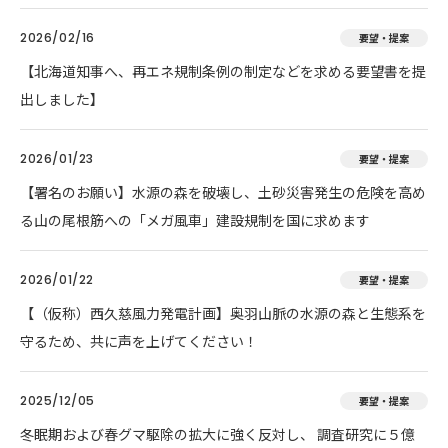
2026/02/16
要望・提案
【北海道知事へ、再エネ規制条例の制定などを求める要望書を提
出しました】
2026/01/23
要望・提案
【署名のお願い】水源の森を破壊し、土砂災害発生の危険を高め
る山の尾根筋への「メガ風車」建設規制を国に求めます
2026/01/22
要望・提案
【（仮称）西久慈風力発電計画】奥羽山脈の水源の森と生態系を
守るため、共に声を上げてください！
2025/12/05
要望・提案
冬眠期および春グマ駆除の拡大に強く反対し、 調査研究に５億