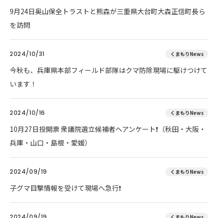
9月24日奥山保全トラストと熊森が三重県大台町大森正信町長ら
を訪問
2024/10/31
くまもりNews
今秋も、兵庫県本部フィールド部隊はクマ防除現場に駆けつけて
います！
2024/10/16
くまもりNews
10月27日投開票 衆議院選立候補者へアンケート❗（秋田・大阪・
兵庫・山口・島根・愛媛）
2024/09/19
くまもりNews
子グマ目撃情報を受けて現場へ急行❗
2024/09/19
くまもりNews