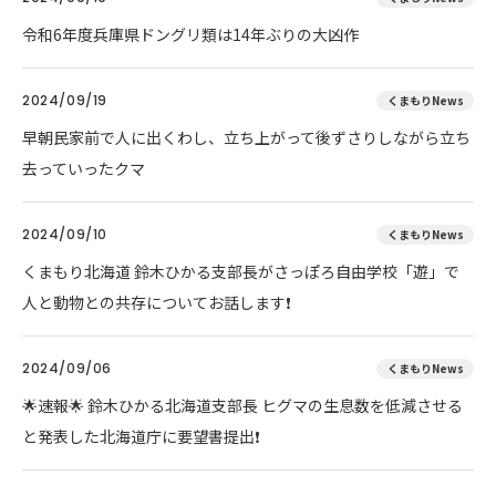
令和6年度兵庫県ドングリ類は14年ぶりの大凶作
2024/09/19
くまもりNews
早朝民家前で人に出くわし、立ち上がって後ずさりしながら立ち
去っていったクマ
2024/09/10
くまもりNews
くまもり北海道 鈴木ひかる支部長がさっぽろ自由学校「遊」で
人と動物との共存についてお話します❗
2024/09/06
くまもりNews
🌟速報🌟 鈴木ひかる北海道支部長 ヒグマの生息数を低減させる
と発表した北海道庁に要望書提出❗