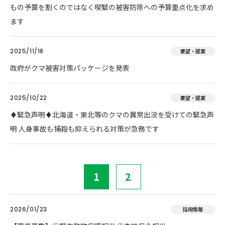
もの予算を割くのではなく喫緊の被害防除への予算重点化を求め
ます
2025/11/18
要望・提案
政府がクマ被害対策パッケージを発表
2025/10/22
要望・提案
♦️緊急声明♦️北海道・東北等のクマの異常出没を受けての緊急声
明 人身事故も捕殺も抑えられる対策が急務です
1
2
2026/01/23
採用情報