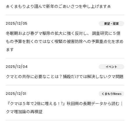
🎍くまもりより謹んで新年のごあいさつを申し上げます🎍
2025/12/05
要望・提案
冬眠期および春グマ駆除の拡大に強く反対し、 調査研究に５億
もの予算を割くのではなく喫緊の被害防除への予算重点化を求め
ます
2025/12/04
イベント
クマとの共存に必要なことは？捕殺だけでは解決しないクマ問題
2025/12/01
くまもりNews
『クマは５年で2倍に増える！?』秋田県の長期データから読む｜
クマ増加論の再検証