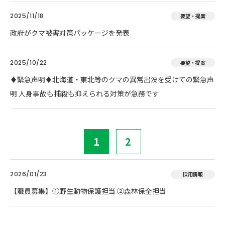
2025/11/18
要望・提案
政府がクマ被害対策パッケージを発表
2025/10/22
要望・提案
♦️緊急声明♦️北海道・東北等のクマの異常出没を受けての緊急声
明 人身事故も捕殺も抑えられる対策が急務です
1
2
2026/01/23
採用情報
【職員募集】①野生動物保護担当 ②森林保全担当