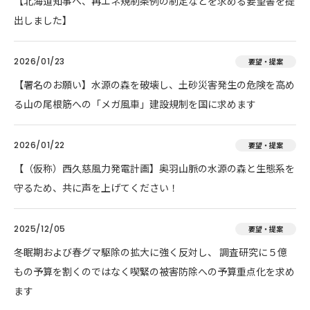
【北海道知事へ、再エネ規制条例の制定などを求める要望書を提
出しました】
2026/01/23
要望・提案
【署名のお願い】水源の森を破壊し、土砂災害発生の危険を高め
る山の尾根筋への「メガ風車」建設規制を国に求めます
2026/01/22
要望・提案
【（仮称）西久慈風力発電計画】奥羽山脈の水源の森と生態系を
守るため、共に声を上げてください！
2025/12/05
要望・提案
冬眠期および春グマ駆除の拡大に強く反対し、 調査研究に５億
もの予算を割くのではなく喫緊の被害防除への予算重点化を求め
ます