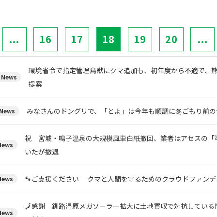
...
16
17
18
19
20
...
環境省令で指定管理鳥獣にクマ追加も、初年度から不適で、
News
提案
みなさんのドングリで、「とよ」は今年も順調に冬ごもり前の
News
祝 宮城・鳴子温泉の大規模風車白紙撤回、業者はアセスの「
ews
いたが撤退
🐾ご支援ください クマと人間を守るためのクラウドファンデ
ews
🗾感謝 釧路湿原メガソーラー拡大に土地買収で対抗している
ews