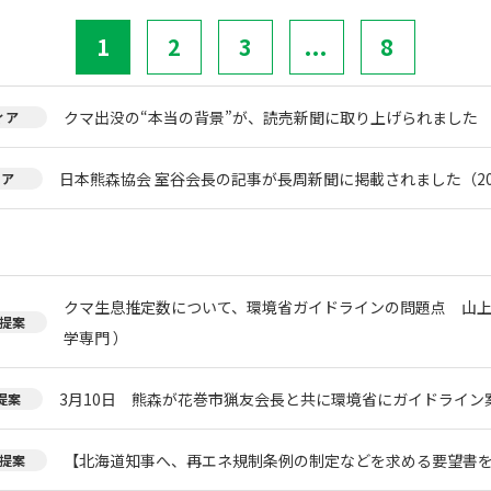
1
2
3
...
8
クマ出没の“本当の背景”が、読売新聞に取り上げられました
ィア
日本熊森協会 室谷会長の記事が長周新聞に掲載されました（20
ィア
クマ生息推定数について、環境省ガイドラインの問題点 山上
提案
学専門 ）
3月10日 熊森が花巻市猟友会長と共に環境省にガイドライン
提案
【北海道知事へ、再エネ規制条例の制定などを求める要望書
提案