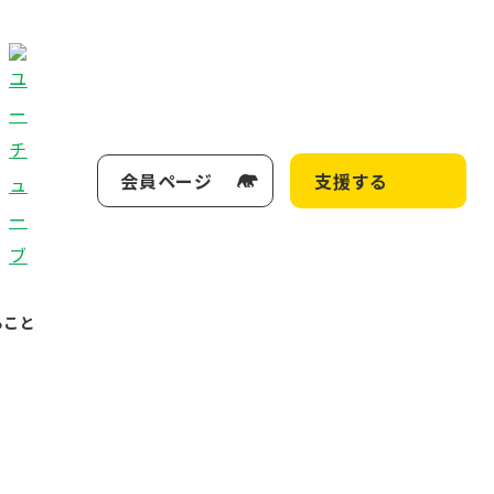
会員ページ
支援する
ること