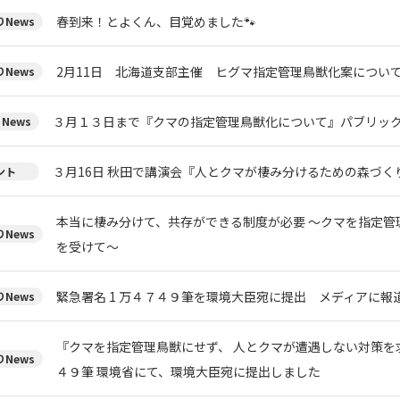
春到来！とよくん、目覚めました🐾
News
2月11日 北海道支部主催 ヒグマ指定管理鳥獣化案について
News
３月１３日まで『クマの指定管理鳥獣化について』パブリック
News
３月16日 秋田で講演会『人とクマが棲み分けるための森づく
ント
本当に棲み分けて、共存ができる制度が必要 ～クマを指定管
News
を受けて～
緊急署名 1 万４７４９筆を環境大臣宛に提出 メディアに報
News
『クマを指定管理鳥獣にせず、 人とクマが遭遇しない対策を求
News
４９筆 環境省にて、環境大臣宛に提出しました