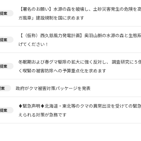
【署名のお願い】水源の森を破壊し、土砂災害発生の危険を
提案
ガ風車」建設規制を国に求めます
【（仮称）西久慈風力発電計画】奥羽山脈の水源の森と生態
提案
げてください！
冬眠期および春グマ駆除の拡大に強く反対し、 調査研究に５
提案
く喫緊の被害防除への予算重点化を求めます
政府がクマ被害対策パッケージを発表
提案
♦️緊急声明♦️北海道・東北等のクマの異常出没を受けての緊
提案
えられる対策が急務です