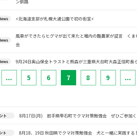
ン釧路
⚡北海道支部が札幌大通公園で初の街宣⚡
ews
風車ができたらヒグマが出て来たと稚内の酪農家が証言 くま
ews
会
9月24日奥山保全トラストと熊森が三重県大台町大森正信町長
ews
...
5
6
7
8
9
...
8月17日(月) 岩手県雫石町でクマ対策勉強会 ぜひご参加く
ント
8月18、19日 秋田県でクマ対策勉強会 犬と一緒に実践する 
ント