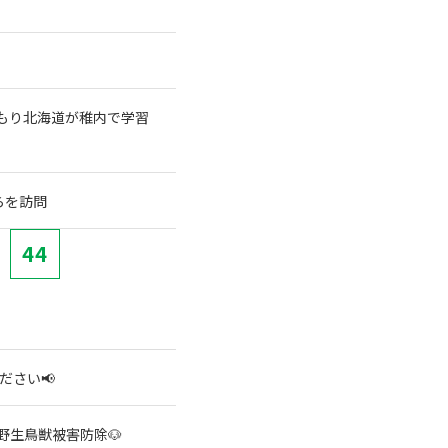
もり北海道が稚内で学習
らを訪問
44
ださい📢
野生鳥獣被害防除🐶