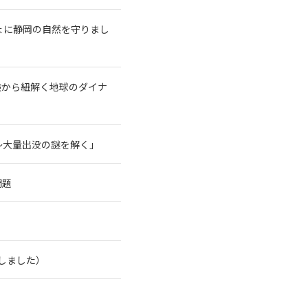
ょに静岡の自然を守りまし
験から紐解く地球のダイナ
～大量出没の謎を解く」
問題
了しました）