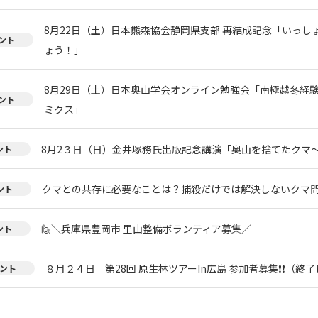
8月22日（土）日本熊森協会静岡県支部 再結成記念「いっし
ント
ょう！」
8月29日（土）日本奥山学会オンライン勉強会「南極越冬経
ント
ミクス」
8月2３日（日）金井塚務氏出版記念講演「奥山を捨てたクマ
ント
クマとの共存に必要なことは？捕殺だけでは解決しないクマ
ント
🙋＼兵庫県豊岡市 里山整備ボランティア募集／
ント
８月２４日 第28回 原生林ツアーIn広島 参加者募集❗❗（終
ント