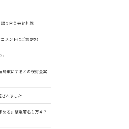
語り合う会 in札幌
コメントにご意見を❗
り』
理鳥獣にするとの検討会案
道されました
める』緊急署名 1 万４７