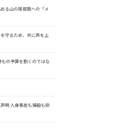
高める山の尾根筋への「メ
系を守るため、共に声を上
億もの予算を割くのではな
急声明 人身事故も捕殺も抑