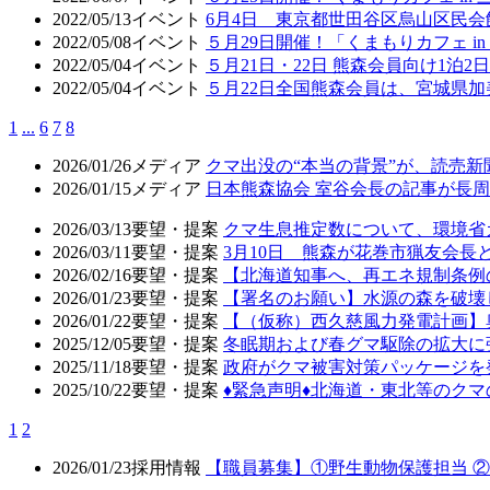
2022/05/13
イベント
6月4日 東京都世田谷区烏山区民
2022/05/08
イベント
５月29日開催！「くまもりカフェ in
2022/05/04
イベント
５月21日・22日 熊森会員向け1泊
2022/05/04
イベント
５月22日全国熊森会員は、宮城県
1
...
6
7
8
2026/01/26
メディア
クマ出没の“本当の背景”が、読売
2026/01/15
メディア
日本熊森協会 室谷会長の記事が長周新
2026/03/13
要望・提案
クマ生息推定数について、環境省
2026/03/11
要望・提案
3月10日 熊森が花巻市猟友会
2026/02/16
要望・提案
【北海道知事へ、再エネ規制条例
2026/01/23
要望・提案
【署名のお願い】水源の森を破壊
2026/01/22
要望・提案
【（仮称）西久慈風力発電計画】
2025/12/05
要望・提案
冬眠期および春グマ駆除の拡大に
2025/11/18
要望・提案
政府がクマ被害対策パッケージを
2025/10/22
要望・提案
♦️緊急声明♦️北海道・東北等の
1
2
2026/01/23
採用情報
【職員募集】①野生動物保護担当 