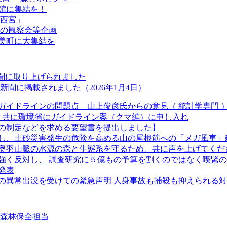
会館に集結を！
 西宮」
2日の観察会等企画
加美町に大集結を
新聞に取り上げられました
聞に掲載されました（2026年1月4日）
ガイドラインの問題点 山上俊彦氏からの意見（ 統計学専門 
長と共に環境省にガイドライン案（クマ編）に申し入れ
の制定などを求める要望書を提出しました】
し、土砂災害発生の危険を高める山の尾根筋への「メガ風車」
奥羽山脈の水源の森と生態系を守るため、共に声を上げてくだ
強く反対し、 調査研究に５億もの予算を割くのではなく喫緊
発表
クマの異常出没を受けての緊急声明 人身事故も捕殺も抑えられる
②森林保全担当