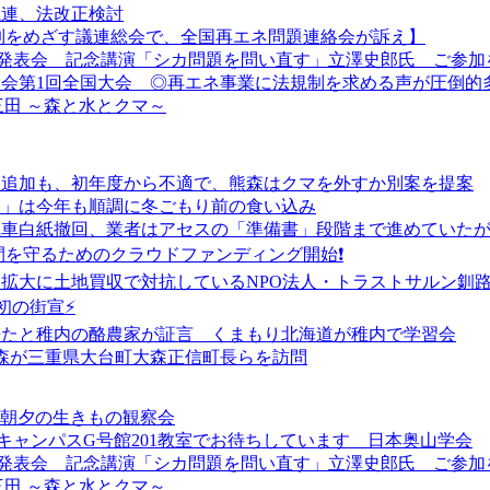
議連、法改正検討
制をめざす議連総会で、全国再エネ問題連絡会が訴え】
究発表会 記念講演「シカ問題を問い直す」立澤史郎氏 ご参加
会第1回全国大会 ◎再エネ事業に法規制を求める声が圧倒的
 三田 ～森と水とクマ～
マ追加も、初年度から不適で、熊森はクマを外すか別案を提案
よ」は今年も順調に冬ごもり前の食い込み
風車白紙撤回、業者はアセスの「準備書」段階まで進めていた
間を守るためのクラウドファンディング開始❗
ー拡大に土地買収で対抗しているNPO法人・トラストサルン釧
初の街宣⚡
来たと稚内の酪農家が証言 くまもり北海道が稚内で学習会
熊森が三重県大台町大森正信町長らを訪問
」と朝夕の生きもの観察会
キャンパスG号館201教室でお待ちしています 日本奥山学会
究発表会 記念講演「シカ問題を問い直す」立澤史郎氏 ご参加
 三田 ～森と水とクマ～