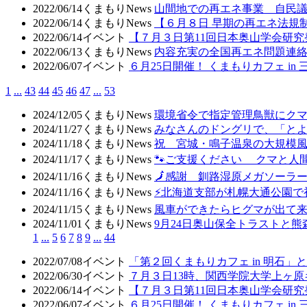
2022/06/14
くまもりNews
山間地での再エネ事業 自民
2022/06/14
くまもりNews
【６月８日 早期の再エネ法規
2022/06/14
イベント
【７月３日第11回日本奥山学会研
2022/06/13
くまもりNews
内容充実の全国再エネ問題連絡
2022/06/07
イベント
６月25日開催！ くまもりカフェ in
1
...
43
44
45
46
47
...
53
2024/12/05
くまもりNews
環境省令で指定管理鳥獣にク
2024/11/27
くまもりNews
みなさんのドングリで、「と
2024/11/18
くまもりNews
祝 宮城・鳴子温泉の大規模
2024/11/17
くまもりNews
🐾ご支援ください クマと人
2024/11/16
くまもりNews
🗾感謝 釧路湿原メガソーラ
2024/11/16
くまもりNews
⚡北海道支部が札幌大通公園で
2024/11/15
くまもりNews
風車ができたらヒグマが出て
2024/11/01
くまもりNews
9月24日奥山保全トラストと
1
...
5
6
7
8
9
...
44
2022/07/08
イベント
「第２回くまもりカフェ in 明石
2022/06/30
イベント
７月３日13時、関西学院大学上ヶ原
2022/06/14
イベント
【７月３日第11回日本奥山学会研
2022/06/07
イベント
６月25日開催！ くまもりカフェ in