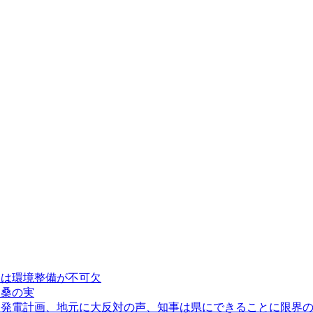
には環境整備が不可欠
・桑の実
力発電計画、地元に大反対の声、知事は県にできることに限界