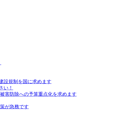
）
建設規制を国に求めます
さい！
の被害防除への予算重点化を求めます
対策が急務です