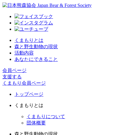
くまもりとは
森と野生動物の現状
活動内容
あなたにできること
会員ページ
支援する
くまもり会員ページ
トップページ
くまもりとは
くまもりについて
団体概要
森と野生動物の現状