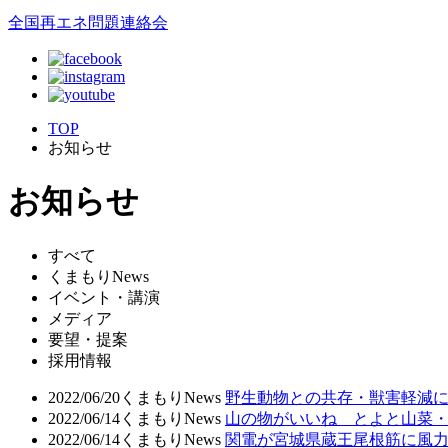
全国再エネ問題連絡会
TOP
お知らせ
お知らせ
すべて
くまもりNews
イベント・講演
メディア
要望・提案
採用情報
2022/06/20
くまもりNews
野生動物との共存・獣害軽減
2022/06/14
くまもりNews
山の物がいいね とよと山菜
2022/06/14
くまもりNews
関電が宮城県蔵王尾根筋に風