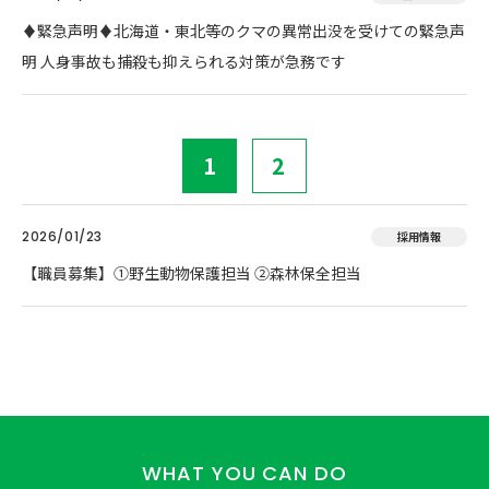
♦️緊急声明♦️北海道・東北等のクマの異常出没を受けての緊急声
明 人身事故も捕殺も抑えられる対策が急務です
1
2
2026/01/23
採用情報
【職員募集】①野生動物保護担当 ②森林保全担当
WHAT YOU CAN DO