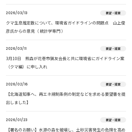
2026/03/13
要望・提案
クマ生息推定数について、環境省ガイドラインの問題点 山上俊
彦氏からの意見（ 統計学専門 ）
2026/03/11
要望・提案
3月10日 熊森が花巻市猟友会長と共に環境省にガイドライン案
（クマ編）に申し入れ
2026/02/16
要望・提案
【北海道知事へ、再エネ規制条例の制定などを求める要望書を提
出しました】
2026/01/23
要望・提案
【署名のお願い】水源の森を破壊し、土砂災害発生の危険を高め