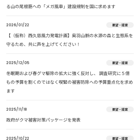
る山の尾根筋への「メガ風車」建設規制を国に求めます
2026/01/22
要望・提案
【（仮称）西久慈風力発電計画】奥羽山脈の水源の森と生態系を
守るため、共に声を上げてください！
2025/12/05
要望・提案
冬眠期および春グマ駆除の拡大に強く反対し、 調査研究に５億
もの予算を割くのではなく喫緊の被害防除への予算重点化を求め
ます
2025/11/18
要望・提案
政府がクマ被害対策パッケージを発表
2025/10/22
要望・提案