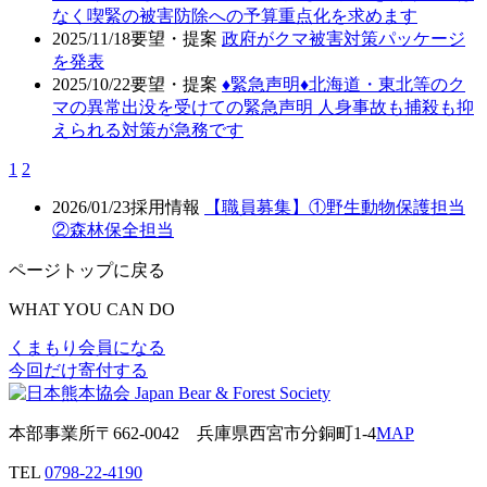
なく喫緊の被害防除への予算重点化を求めます
2025/11/18
要望・提案
政府がクマ被害対策パッケージ
を発表
2025/10/22
要望・提案
♦️緊急声明♦️北海道・東北等のク
マの異常出没を受けての緊急声明 人身事故も捕殺も抑
えられる対策が急務です
1
2
2026/01/23
採用情報
【職員募集】①野生動物保護担当
②森林保全担当
ページトップに戻る
WHAT YOU CAN DO
くまもり会員になる
今回だけ寄付する
本部事業所
〒662-0042
兵庫県西宮市分銅町1-4
MAP
TEL
0798-22-4190