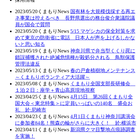
2023/05/20
くまもりNews
国有林を大規模伐採する再エ
ネ事業は控えるべき 長野県選出の務台俊介衆議院議
員が国会で質問
2023/05/20
くまもりNews
5/15 マゲシカの保全対策を求
めて東京の防衛省に電話 日本人が声を上げるしかな
いと思い知る
2023/05/19
くまもりNews
神奈川県で弁当型くくり罠に
錯誤捕獲された絶滅危惧種が殺処分される 鳥獣保護
管理法違反
2023/05/13
くまもりNews
春の戸倉植樹地メンテナンス
～くまもりボランティア大活躍～
2023/05/08
くまもりNews
くまもり全国支部長研修会
１泊２日：座学＋青山高原現地視察
2023/04/25
くまもりNews
4月15日 第26回くまもり全
国大会＜東北特集＞に定員いっぱいの140名 盛会お
礼 於:尼崎市
2023/04/23
くまもりNews
4月1日くまもり神奈川講演会
に参加者84名！熊森の輪がさらに大きく！ 於:横浜市
2023/04/11
くまもりNews
新潟県クマ目撃地点痕跡調査
を実施！