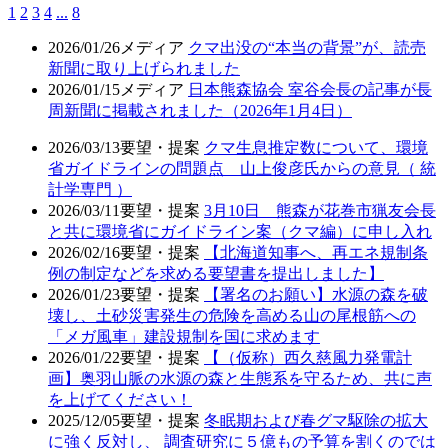
1
2
3
4
...
8
2026/01/26
メディア
クマ出没の“本当の背景”が、読売
新聞に取り上げられました
2026/01/15
メディア
日本熊森協会 室谷会長の記事が長
周新聞に掲載されました（2026年1月4日）
2026/03/13
要望・提案
クマ生息推定数について、環境
省ガイドラインの問題点 山上俊彦氏からの意見（ 統
計学専門 ）
2026/03/11
要望・提案
3月10日 熊森が花巻市猟友会長
と共に環境省にガイドライン案（クマ編）に申し入れ
2026/02/16
要望・提案
【北海道知事へ、再エネ規制条
例の制定などを求める要望書を提出しました】
2026/01/23
要望・提案
【署名のお願い】水源の森を破
壊し、土砂災害発生の危険を高める山の尾根筋への
「メガ風車」建設規制を国に求めます
2026/01/22
要望・提案
【（仮称）西久慈風力発電計
画】奥羽山脈の水源の森と生態系を守るため、共に声
を上げてください！
2025/12/05
要望・提案
冬眠期および春グマ駆除の拡大
に強く反対し、 調査研究に５億もの予算を割くのでは