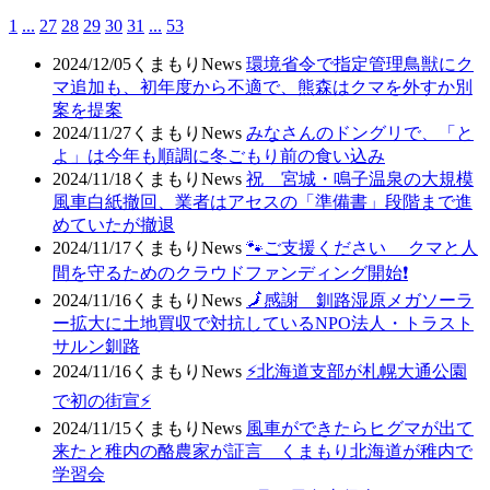
1
...
27
28
29
30
31
...
53
2024/12/05
くまもりNews
環境省令で指定管理鳥獣にク
マ追加も、初年度から不適で、熊森はクマを外すか別
案を提案
2024/11/27
くまもりNews
みなさんのドングリで、「と
よ」は今年も順調に冬ごもり前の食い込み
2024/11/18
くまもりNews
祝 宮城・鳴子温泉の大規模
風車白紙撤回、業者はアセスの「準備書」段階まで進
めていたが撤退
2024/11/17
くまもりNews
🐾ご支援ください クマと人
間を守るためのクラウドファンディング開始❗
2024/11/16
くまもりNews
🗾感謝 釧路湿原メガソーラ
ー拡大に土地買収で対抗しているNPO法人・トラスト
サルン釧路
2024/11/16
くまもりNews
⚡北海道支部が札幌大通公園
で初の街宣⚡
2024/11/15
くまもりNews
風車ができたらヒグマが出て
来たと稚内の酪農家が証言 くまもり北海道が稚内で
学習会