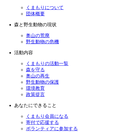
くまもりについて
団体概要
森と野生動物の現状
奥山の荒廃
野生動物の危機
活動内容
くまもりの活動一覧
森を守る
奥山の再生
野生動物の保護
環境教育
政策提言
あなたにできること
くまもり会員になる
寄付で応援する
ボランティアに参加する