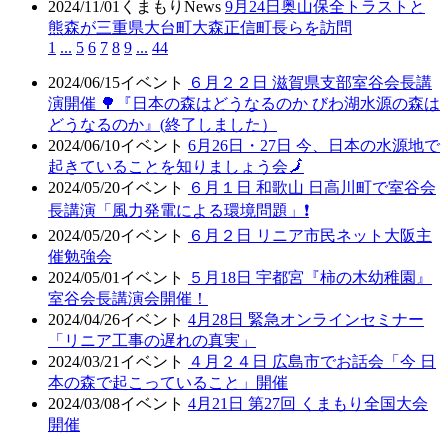
2024/11/01
くまもりNews
9月24日奥山保全トラストと
熊森が三重県大台町大森正信町長らを訪問
1
...
5
6
7
8
9
...
44
2024/06/15
イベント
６月２２日 滋賀県支部室谷会長講
演開催 🌳『日本の森はどうなるのか びわ湖水源の森は
どうなるのか』(終了しました）
2024/06/10
イベント
6月26日・27日 今、日本の水源地で
起きていることを知りましょう会🗾
2024/05/20
イベント
６月１日 和歌山 日高川町で室谷会
長講演「風力発電による環境問題」❗
2024/05/20
イベント
６月２日 リニア市民ネット大阪主
催勉強会
2024/05/01
イベント
５月18日 宇都宮『柿の木幼稚園』
室谷会長講演会開催！
2024/04/26
イベント
4月28日 緊急オンラインセミナー
「リニア工事の遅れの真実」
2024/03/21
イベント
４月２４日 広島市でお話会「今 日
本の森で起こっていること」開催
2024/03/08
イベント
4月21日 第27回 くまもり全国大会
開催