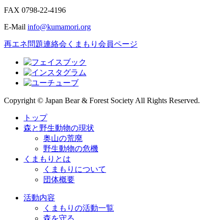
FAX
0798-22-4196
E-Mail
info@kumamori.org
再エネ問題連絡会
くまもり会員ページ
Copyright © Japan Bear & Forest Society All Rights Reserved.
トップ
森と野生動物の現状
奥山の荒廃
野生動物の危機
くまもりとは
くまもりについて
団体概要
活動内容
くまもりの活動一覧
森を守る