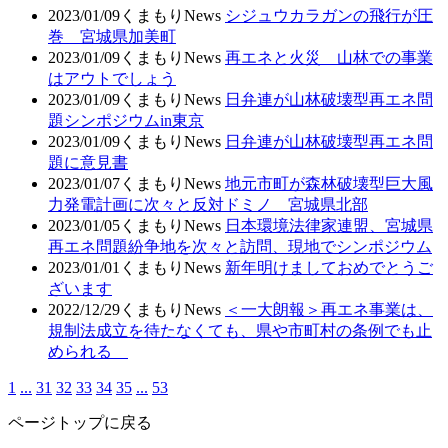
2023/01/09
くまもりNews
シジュウカラガンの飛行が圧
巻 宮城県加美町
2023/01/09
くまもりNews
再エネと火災 山林での事業
はアウトでしょう
2023/01/09
くまもりNews
日弁連が山林破壊型再エネ問
題シンポジウムin東京
2023/01/09
くまもりNews
日弁連が山林破壊型再エネ問
題に意見書
2023/01/07
くまもりNews
地元市町が森林破壊型巨大風
力発電計画に次々と反対ドミノ 宮城県北部
2023/01/05
くまもりNews
日本環境法律家連盟、宮城県
再エネ問題紛争地を次々と訪問、現地でシンポジウム
2023/01/01
くまもりNews
新年明けましておめでとうご
ざいます
2022/12/29
くまもりNews
＜一大朗報＞再エネ事業は、
規制法成立を待たなくても、県や市町村の条例でも止
められる
1
...
31
32
33
34
35
...
53
ページトップに戻る