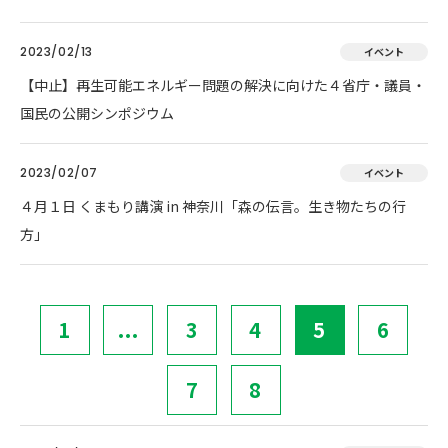
2023/02/13
イベント
【中止】再生可能エネルギー問題の解決に向けた４省庁・議員・
国民の公開シンポジウム
2023/02/07
イベント
４月１日 くまもり講演 in 神奈川「森の伝言。生き物たちの行
方」
1
...
3
4
5
6
7
8