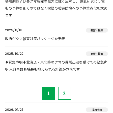
冬眠期および春グマ駆除の拡大に強く反対し、 調査研究に５億
もの予算を割くのではなく喫緊の被害防除への予算重点化を求め
ます
2025/11/18
要望・提案
政府がクマ被害対策パッケージを発表
2025/10/22
要望・提案
♦️緊急声明♦️北海道・東北等のクマの異常出没を受けての緊急声
明 人身事故も捕殺も抑えられる対策が急務です
1
2
2026/01/23
採用情報