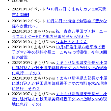
2023/10/13
イベント
🐾10月22日 くまもりカフェin宍粟
市を開催❗
2023/10/12
イベント
10月28日 北海道で勉強会『豊かな
森を次世代へ』
2023/10/10
くまもりNews
祝 青森八甲田ブナ林 ユー
ラスエナジーHDの風力発電開発から守れた
2023/10/10
くまもりNews
🐾本日のとよくん
2023/10/10
くまもりNews
10月4日岩手県八幡平市で親
子グマが牛の飼料小屋に こちらは捕獲後、今年10回
目の放獣
2023/10/09
くまもりNews
くまもり新潟県支部長が小屋
に逃げ込んだ秋田県美郷町親子グマの放獣を求め現地
に急行 その３
2023/10/08
くまもりNews
くまもり新潟県支部長が小屋
に逃げ込んだ秋田県美郷町親子グマの放獣を求め現地
に急行 その２
2023/10/07
くまもりNews
くまもり新潟県支部長が、小
屋に逃げ込んだ秋田県美郷町親子グマの放獣を求め現
地に急行 その1