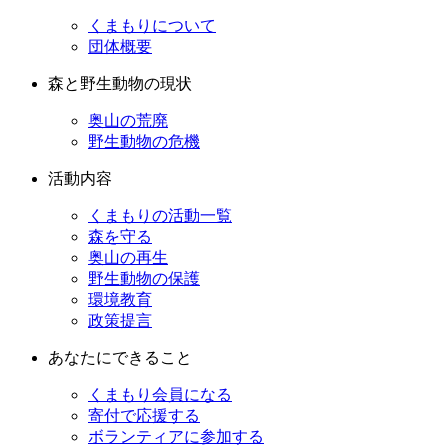
くまもりについて
団体概要
森と野生動物の現状
奥山の荒廃
野生動物の危機
活動内容
くまもりの活動一覧
森を守る
奥山の再生
野生動物の保護
環境教育
政策提言
あなたにできること
くまもり会員になる
寄付で応援する
ボランティアに参加する