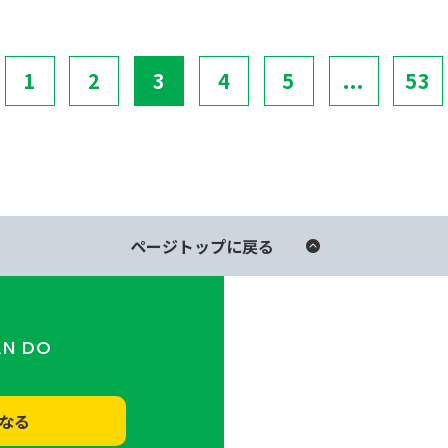
1
2
3
4
5
...
53
ページトップに戻る
AN DO
なる