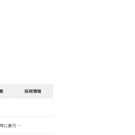
案
採用情報
時に進行 ―