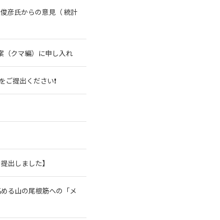
俊彦氏からの意見（ 統計
案（クマ編）に申し入れ
をご提出ください❗
を提出しました】
高める山の尾根筋への「メ