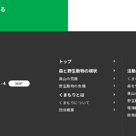
する
トップ
森と野生動物の現状
活動
奥山の荒廃
くま
-4
MAP
野生動物の危機
森を
奥山
くまもりとは
野生
くまもりについて
環境
団体概要
政策