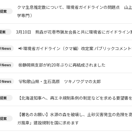
クマ生息推定数について、環境省ガイドラインの問題点 山上
提案
学専門 ）
3月10日 熊森が花巻市猟友会長と共に環境省にガイドライン
提案
📢 環境省ガイドライン（クマ編）改定案 パブリックコメント
News
㊗️静岡県支部が約20年ぶりに再結成されました
News
🐻和歌山県・生石高原 ツキノワグマの太郎
News
【北海道知事へ、再エネ規制条例の制定などを求める要望書
提案
【署名のお願い】水源の森を破壊し、土砂災害発生の危険を
提案
ガ風車」建設規制を国に求めます