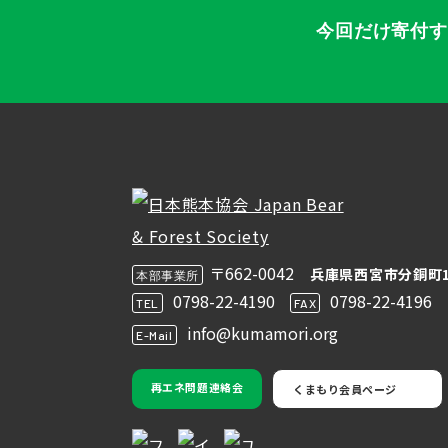
今回だけ寄付
〒662-0042
兵庫県西宮市分銅町1
本部事業所
0798-22-4190
0798-22-4196
TEL
FAX
info@kumamori.org
E-Mail
再エネ問題連絡会
くまもり会員ページ