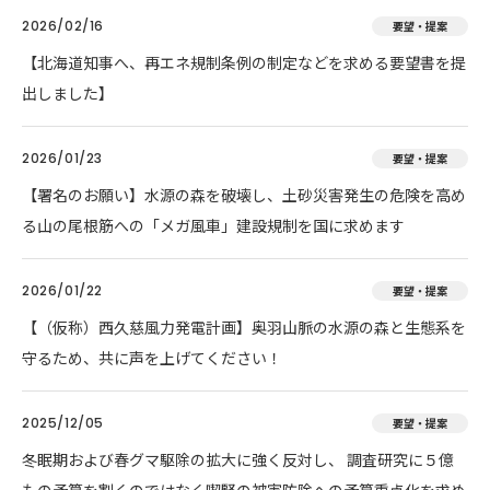
2026/02/16
要望・提案
【北海道知事へ、再エネ規制条例の制定などを求める要望書を提
出しました】
2026/01/23
要望・提案
【署名のお願い】水源の森を破壊し、土砂災害発生の危険を高め
る山の尾根筋への「メガ風車」建設規制を国に求めます
2026/01/22
要望・提案
【（仮称）西久慈風力発電計画】奥羽山脈の水源の森と生態系を
守るため、共に声を上げてください！
2025/12/05
要望・提案
冬眠期および春グマ駆除の拡大に強く反対し、 調査研究に５億