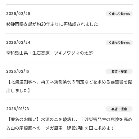
2026/02/26
くまもりNews
㊗️静岡県支部が約20年ぶりに再結成されました
2026/02/24
くまもりNews
🐻和歌山県・生石高原 ツキノワグマの太郎
2026/02/16
要望・提案
【北海道知事へ、再エネ規制条例の制定などを求める要望書を提
出しました】
2026/01/23
要望・提案
【署名のお願い】水源の森を破壊し、土砂災害発生の危険を高め
る山の尾根筋への「メガ風車」建設規制を国に求めます