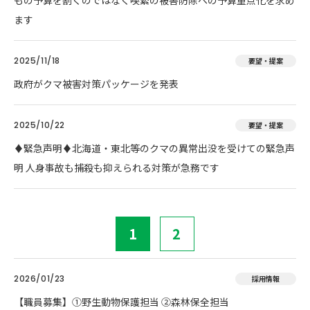
もの予算を割くのではなく喫緊の被害防除への予算重点化を求め
ます
2025/11/18
要望・提案
政府がクマ被害対策パッケージを発表
2025/10/22
要望・提案
♦️緊急声明♦️北海道・東北等のクマの異常出没を受けての緊急声
明 人身事故も捕殺も抑えられる対策が急務です
1
2
2026/01/23
採用情報
【職員募集】①野生動物保護担当 ②森林保全担当