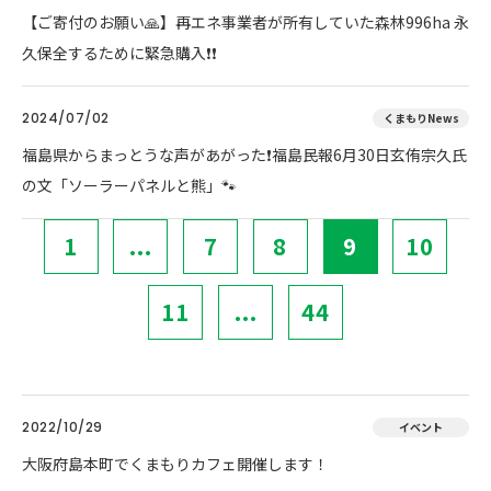
【ご寄付のお願い🙏】再エネ事業者が所有していた森林996ha 永
久保全するために緊急購入❗❗
2024/07/02
くまもりNews
福島県からまっとうな声があがった❗福島民報6月30日玄侑宗久氏
の文「ソーラーパネルと熊」🐾
1
...
7
8
9
10
11
...
44
2022/10/29
イベント
大阪府島本町でくまもりカフェ開催します！