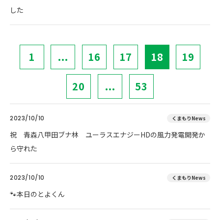
した
1
...
16
17
18
19
20
...
53
2023/10/10
くまもりNews
祝 青森八甲田ブナ林 ユーラスエナジーHDの風力発電開発か
ら守れた
2023/10/10
くまもりNews
🐾本日のとよくん