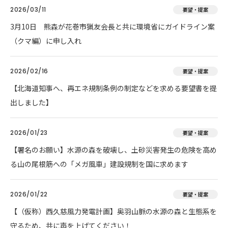
2026/03/11
要望・提案
3月10日 熊森が花巻市猟友会長と共に環境省にガイドライン案
（クマ編）に申し入れ
2026/02/16
要望・提案
【北海道知事へ、再エネ規制条例の制定などを求める要望書を提
出しました】
2026/01/23
要望・提案
【署名のお願い】水源の森を破壊し、土砂災害発生の危険を高め
る山の尾根筋への「メガ風車」建設規制を国に求めます
2026/01/22
要望・提案
【（仮称）西久慈風力発電計画】奥羽山脈の水源の森と生態系を
守るため、共に声を上げてください！