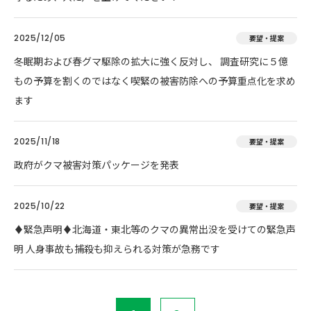
2025/12/05
要望・提案
冬眠期および春グマ駆除の拡大に強く反対し、 調査研究に５億
もの予算を割くのではなく喫緊の被害防除への予算重点化を求め
ます
2025/11/18
要望・提案
政府がクマ被害対策パッケージを発表
2025/10/22
要望・提案
♦️緊急声明♦️北海道・東北等のクマの異常出没を受けての緊急声
明 人身事故も捕殺も抑えられる対策が急務です