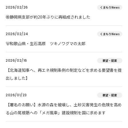
2026/02/26
くまもりNews
㊗️静岡県支部が約20年ぶりに再結成されました
2026/02/24
くまもりNews
🐻和歌山県・生石高原 ツキノワグマの太郎
2026/02/16
要望・提案
【北海道知事へ、再エネ規制条例の制定などを求める要望書を提
出しました】
2026/01/23
要望・提案
【署名のお願い】水源の森を破壊し、土砂災害発生の危険を高め
る山の尾根筋への「メガ風車」建設規制を国に求めます