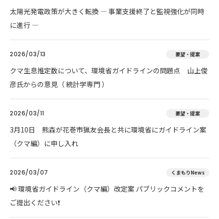
太陽光発電政策が大きく転換 ― 事業支援終了と監視強化が同時
に進行 ―
2026/03/13
要望・提案
クマ生息推定数について、環境省ガイドラインの問題点 山上俊
彦氏からの意見（ 統計学専門 ）
2026/03/11
要望・提案
3月10日 熊森が花巻市猟友会長と共に環境省にガイドライン案
（クマ編）に申し入れ
2026/03/07
くまもりNews
📢 環境省ガイドライン（クマ編）改定案 パブリックコメントを
ご提出ください❗