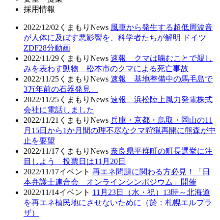
採用情報
2022/12/02
くまもりNews
風車から発生する超低周波音
が人体に及ぼす悪影響を、科学者たちが解明 ドイツ
ZDF28分動画
2022/11/29
くまもりNews
速報 クマは噛むことで親し
みを表わす動物 松本市のクマによる死亡事故
2022/11/25
くまもりNews
速報 基地整備中の馬毛島で
3万年前の石器発見
2022/11/25
くまもりNews
速報 浜松陸上風力発電株式
会社に電話しました
2022/11/21
くまもりNews
兵庫・京都・鳥取・岡山の11
月15日から1か月間の理不尽なクマ狩猟再開に熊森が中
止を要望
2022/11/17
くまもりNews
奈良県平群町の町長選挙に注
目しよう 投票日は11月20日
2022/11/17
イベント
再エネ問題に関わる方必見！「日
本弁護士連合会 オンラインシンポジウム」開催
2022/11/14
イベント
11月23日（水・祝）13時～北海道
を再エネ植民地にさせないために（於：札幌エルプラ
ザ）