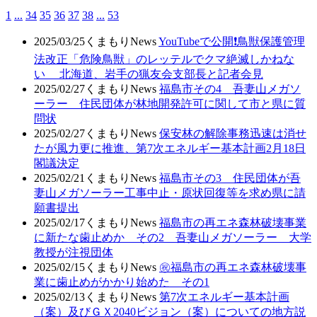
1
...
34
35
36
37
38
...
53
2025/03/25
くまもりNews
YouTubeで公開❗鳥獣保護管理
法改正「危険鳥獣」のレッテルでクマ絶滅しかねな
い 北海道、岩手の猟友会支部長と記者会見
2025/02/27
くまもりNews
福島市その4 吾妻山メガソ
ーラー 住民団体が林地開発許可に関して市と県に質
問状
2025/02/27
くまもりNews
保安林の解除事務迅速は消せ
たが風力更に推進、第7次エネルギー基本計画2月18日
閣議決定
2025/02/21
くまもりNews
福島市その3 住民団体が吾
妻山メガソーラー工事中止・原状回復等を求め県に請
願書提出
2025/02/17
くまもりNews
福島市の再エネ森林破壊事業
に新たな歯止めか その2 吾妻山メガソーラー 大学
教授が注視団体
2025/02/15
くまもりNews
㊗️福島市の再エネ森林破壊事
業に歯止めがかかり始めた その1
2025/02/13
くまもりNews
第7次エネルギー基本計画
（案）及びＧＸ2040ビジョン（案）についての地方説