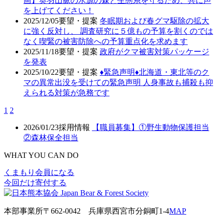
画】奥羽山脈の水源の森と生態系を守るため、共に声
を上げてください！
2025/12/05
要望・提案
冬眠期および春グマ駆除の拡大
に強く反対し、 調査研究に５億もの予算を割くのでは
なく喫緊の被害防除への予算重点化を求めます
2025/11/18
要望・提案
政府がクマ被害対策パッケージ
を発表
2025/10/22
要望・提案
♦️緊急声明♦️北海道・東北等のク
マの異常出没を受けての緊急声明 人身事故も捕殺も抑
えられる対策が急務です
1
2
2026/01/23
採用情報
【職員募集】①野生動物保護担当
②森林保全担当
WHAT YOU CAN DO
くまもり会員になる
今回だけ寄付する
本部事業所
〒662-0042
兵庫県西宮市分銅町1-4
MAP