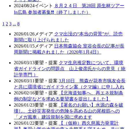
2024/08/24
イベント
８月２４日 第28回 原生林ツアー
In広島 参加者募集❗❗（終了しました）
1
2
3
...
8
2026/01/26
メディア
クマ出没の“本当の背景”が、読売
新聞に取り上げられました
2026/01/15
メディア
日本熊森協会 室谷会長の記事が長
周新聞に掲載されました（2026年1月4日）
2026/03/13
要望・提案
クマ生息推定数について、環境
省ガイドラインの問題点 山上俊彦氏からの意見（ 統
計学専門 ）
2026/03/11
要望・提案
3月10日 熊森が花巻市猟友会長
と共に環境省にガイドライン案（クマ編）に申し入れ
2026/02/16
要望・提案
【北海道知事へ、再エネ規制条
例の制定などを求める要望書を提出しました】
2026/01/23
要望・提案
【署名のお願い】水源の森を破
壊し、土砂災害発生の危険を高める山の尾根筋への
「メガ風車」建設規制を国に求めます
2026/01/22
要望・提案
【（仮称）西久慈風力発電計