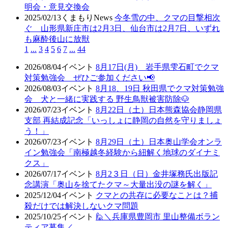
明会・意見交換会
2025/02/13
くまもりNews
今冬雪の中、クマの目撃相次
ぐ 山形県新庄市は2月3日、仙台市は2月7日、いずれ
も麻酔後山に放獣
1
...
3
4
5
6
7
...
44
2026/08/04
イベント
8月17日(月) 岩手県雫石町でクマ
対策勉強会 ぜひご参加ください📢
2026/08/03
イベント
8月18、19日 秋田県でクマ対策勉強
会 犬と一緒に実践する 野生鳥獣被害防除🐶
2026/07/23
イベント
8月22日（土）日本熊森協会静岡県
支部 再結成記念「いっしょに静岡の自然を守りましょ
う！」
2026/07/23
イベント
8月29日（土）日本奥山学会オンラ
イン勉強会「南極越冬経験から紐解く地球のダイナミ
クス」
2026/07/17
イベント
8月2３日（日）金井塚務氏出版記
念講演「奥山を捨てたクマ～大量出没の謎を解く」
2025/12/04
イベント
クマとの共存に必要なことは？捕
殺だけでは解決しないクマ問題
2025/10/25
イベント
🙋＼兵庫県豊岡市 里山整備ボラン
ティア募集／