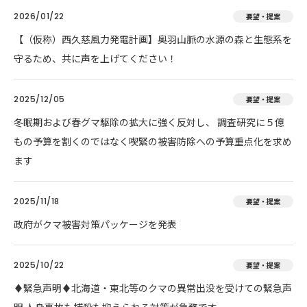
2026/01/22
要望・提案
【（仮称）西久慈風力発電計画】奥羽山脈の水源の森と生態系を
守るため、共に声を上げてください！
2025/12/05
要望・提案
冬眠期および春グマ駆除の拡大に強く反対し、 調査研究に５億
もの予算を割くのではなく喫緊の被害防除への予算重点化を求め
ます
2025/11/18
要望・提案
政府がクマ被害対策パッケージを発表
2025/10/22
要望・提案
♦️緊急声明♦️北海道・東北等のクマの異常出没を受けての緊急声
明 人身事故も捕殺も抑えられる対策が急務です