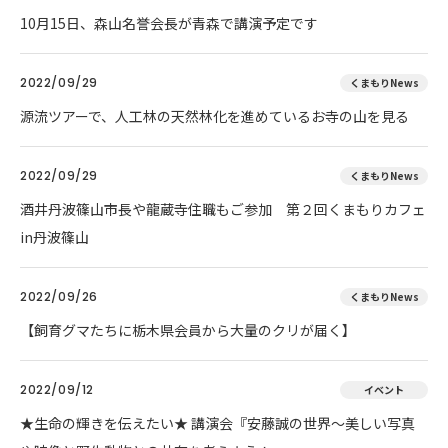
10月15日、森山名誉会長が青森で講演予定です
2022/09/29
くまもりNews
源流ツアーで、人工林の天然林化を進めているお寺の山を見る
2022/09/29
くまもりNews
酒井丹波篠山市長や龍蔵寺住職もご参加 第２回くまもりカフェ
in丹波篠山
2022/09/26
くまもりNews
【飼育グマたちに栃木県会員から大量のクリが届く】
2022/09/12
イベント
★生命の輝きを伝えたい★ 講演会『安藤誠の世界～美しい写真