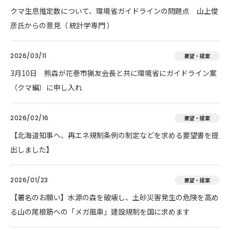
クマ生息推定数について、環境省ガイドラインの問題点 山上俊
彦氏からの意見（ 統計学専門 ）
2026/03/11
要望・提案
3月10日 熊森が花巻市猟友会長と共に環境省にガイドライン案
（クマ編）に申し入れ
2026/02/16
要望・提案
【北海道知事へ、再エネ規制条例の制定などを求める要望書を提
出しました】
2026/01/23
要望・提案
【署名のお願い】水源の森を破壊し、土砂災害発生の危険を高め
る山の尾根筋への「メガ風車」建設規制を国に求めます