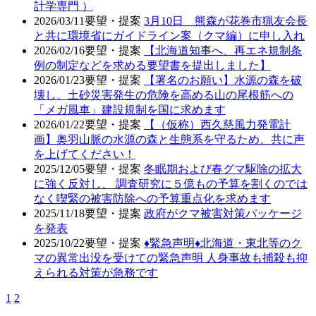
計学専門 ）
2026/03/11
要望・提案
3月10日 熊森が花巻市猟友会長
と共に環境省にガイドライン案（クマ編）に申し入れ
2026/02/16
要望・提案
【北海道知事へ、再エネ規制条
例の制定などを求める要望書を提出しました】
2026/01/23
要望・提案
【署名のお願い】水源の森を破
壊し、土砂災害発生の危険を高める山の尾根筋への
「メガ風車」建設規制を国に求めます
2026/01/22
要望・提案
【（仮称）西久慈風力発電計
画】奥羽山脈の水源の森と生態系を守るため、共に声
を上げてください！
2025/12/05
要望・提案
冬眠期および春グマ駆除の拡大
に強く反対し、 調査研究に５億もの予算を割くのでは
なく喫緊の被害防除への予算重点化を求めます
2025/11/18
要望・提案
政府がクマ被害対策パッケージ
を発表
2025/10/22
要望・提案
♦️緊急声明♦️北海道・東北等のク
マの異常出没を受けての緊急声明 人身事故も捕殺も抑
えられる対策が急務です
1
2