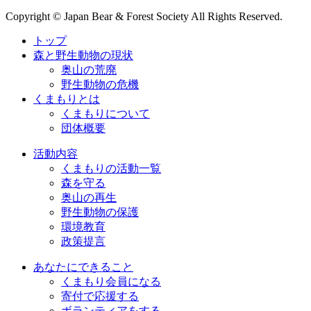
Copyright © Japan Bear & Forest Society All Rights Reserved.
トップ
森と野生動物の現状
奥山の荒廃
野生動物の危機
くまもりとは
くまもりについて
団体概要
活動内容
くまもりの活動一覧
森を守る
奥山の再生
野生動物の保護
環境教育
政策提言
あなたにできること
くまもり会員になる
寄付で応援する
ボランティアをする