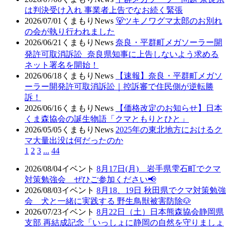
は判決受け入れ 事業者上告でなお続く緊張
2026/07/01
くまもりNews
🐻ツキノワグマ太郎のお別れ
の会が執り行われました
2026/06/21
くまもりNews
奈良・平群町メガソーラー開
発許可取消訴訟 奈良県知事に上告しないよう求める
ネット署名を開始！
2026/06/18
くまもりNews
【速報】奈良・平群町メガソ
ーラー開発許可取消訴訟｜控訴審で住民側が逆転勝
訴！
2026/06/16
くまもりNews
【価格改定のお知らせ】日本
くま森協会の誕生物語「クマともりとひと」
2026/05/05
くまもりNews
2025年の東北地方におけるク
マ大量出没は何だったのか
1
2
3
...
44
2026/08/04
イベント
8月17日(月) 岩手県雫石町でクマ
対策勉強会 ぜひご参加ください📢
2026/08/03
イベント
8月18、19日 秋田県でクマ対策勉強
会 犬と一緒に実践する 野生鳥獣被害防除🐶
2026/07/23
イベント
8月22日（土）日本熊森協会静岡県
支部 再結成記念「いっしょに静岡の自然を守りましょ