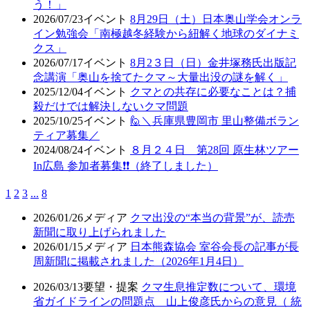
う！」
2026/07/23
イベント
8月29日（土）日本奥山学会オンラ
イン勉強会「南極越冬経験から紐解く地球のダイナミ
クス」
2026/07/17
イベント
8月2３日（日）金井塚務氏出版記
念講演「奥山を捨てたクマ～大量出没の謎を解く」
2025/12/04
イベント
クマとの共存に必要なことは？捕
殺だけでは解決しないクマ問題
2025/10/25
イベント
🙋＼兵庫県豊岡市 里山整備ボラン
ティア募集／
2024/08/24
イベント
８月２４日 第28回 原生林ツアー
In広島 参加者募集❗❗（終了しました）
1
2
3
...
8
2026/01/26
メディア
クマ出没の“本当の背景”が、読売
新聞に取り上げられました
2026/01/15
メディア
日本熊森協会 室谷会長の記事が長
周新聞に掲載されました（2026年1月4日）
2026/03/13
要望・提案
クマ生息推定数について、環境
省ガイドラインの問題点 山上俊彦氏からの意見（ 統