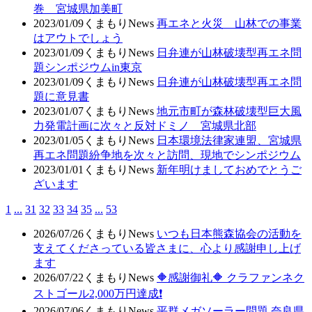
巻 宮城県加美町
2023/01/09
くまもりNews
再エネと火災 山林での事業
はアウトでしょう
2023/01/09
くまもりNews
日弁連が山林破壊型再エネ問
題シンポジウムin東京
2023/01/09
くまもりNews
日弁連が山林破壊型再エネ問
題に意見書
2023/01/07
くまもりNews
地元市町が森林破壊型巨大風
力発電計画に次々と反対ドミノ 宮城県北部
2023/01/05
くまもりNews
日本環境法律家連盟、宮城県
再エネ問題紛争地を次々と訪問、現地でシンポジウム
2023/01/01
くまもりNews
新年明けましておめでとうご
ざいます
1
...
31
32
33
34
35
...
53
2026/07/26
くまもりNews
いつも日本熊森協会の活動を
支えてくださっている皆さまに、心より感謝申し上げ
ます
2026/07/22
くまもりNews
🔶感謝御礼🔶 クラファンネク
ストゴール2,000万円達成❗
2026/07/06
くまもりNews
平群メガソーラー問題 奈良県