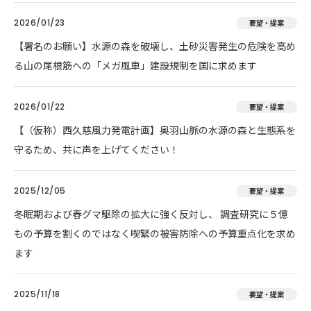
2026/01/23
要望・提案
【署名のお願い】水源の森を破壊し、土砂災害発生の危険を高め
る山の尾根筋への「メガ風車」建設規制を国に求めます
2026/01/22
要望・提案
【（仮称）西久慈風力発電計画】奥羽山脈の水源の森と生態系を
守るため、共に声を上げてください！
2025/12/05
要望・提案
冬眠期および春グマ駆除の拡大に強く反対し、 調査研究に５億
もの予算を割くのではなく喫緊の被害防除への予算重点化を求め
ます
2025/11/18
要望・提案