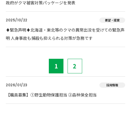
政府がクマ被害対策パッケージを発表
2025/10/22
要望・提案
♦️緊急声明♦️北海道・東北等のクマの異常出没を受けての緊急声
明 人身事故も捕殺も抑えられる対策が急務です
1
2
2026/01/23
採用情報
【職員募集】①野生動物保護担当 ②森林保全担当