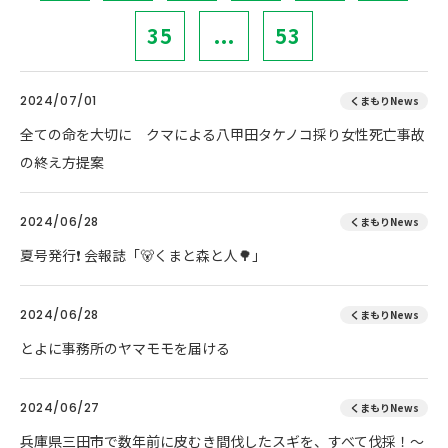
35
...
53
2024/07/01
くまもりNews
全ての命を大切に クマによる八甲田タケノコ採り女性死亡事故
の終え方提案
2024/06/28
くまもりNews
夏号発行❗️ 会報誌「🐻くまと森と人🌳」
2024/06/28
くまもりNews
とよに事務所のヤマモモを届ける
2024/06/27
くまもりNews
兵庫県三田市で数年前に皮むき間伐したスギを、すべて伐採！～