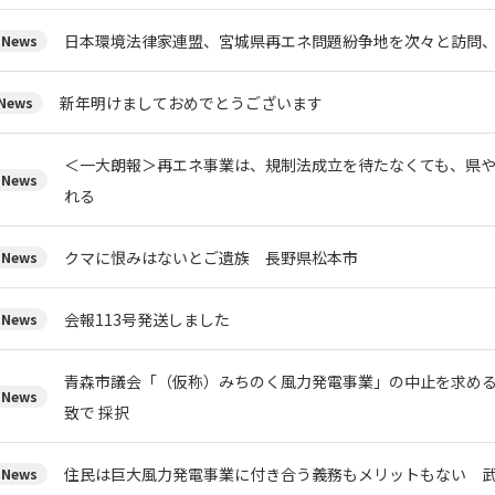
日本環境法律家連盟、宮城県再エネ問題紛争地を次々と訪問
News
新年明けましておめでとうございます
ews
＜一大朗報＞再エネ事業は、規制法成立を待たなくても、県
News
れる
クマに恨みはないとご遺族 長野県松本市
News
会報113号発送しました
News
青森市議会「（仮称）みちのく風力発電事業」の中止を求め
News
致で 採択
住民は巨大風力発電事業に付き合う義務もメリットもない 
News