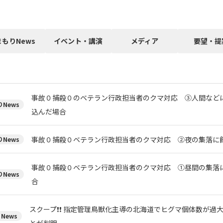
まもりNews
イベント・講演
メディア
要望・提
事故０捕殺０のベテラン行政担当者のクマ対応 ③人間など
News
込んだ場合
事故０捕殺０ベテラン行政担当者のクマ対応 ②夜の集落に
News
事故０捕殺０ベテラン行政担当者のクマ対応 ①昼間の集落
News
合
スクープ❗❗ 指定管理鳥獣化主導の北海道でヒグマ個体数が過
News
とが判明