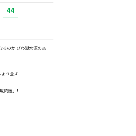
44
なるのか びわ湖水源の森
ょう会🗾
境問題」❗