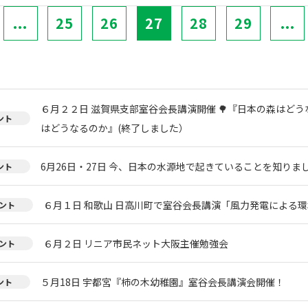
...
25
26
27
28
29
...
６月２２日 滋賀県支部室谷会長講演開催 🌳『日本の森はどう
ント
はどうなるのか』(終了しました）
6月26日・27日 今、日本の水源地で起きていることを知りまし
ント
６月１日 和歌山 日高川町で室谷会長講演「風力発電による環
ント
６月２日 リニア市民ネット大阪主催勉強会
ント
５月18日 宇都宮『柿の木幼稚園』室谷会長講演会開催！
ント