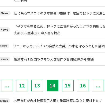
目に余るマスコミのクマ悪者印象操作 根室の軽トラに突進
News
『子グマを守るため、軽トラに立ち向かった母グマを捕獲しな
News
支部長 根室市長に申入書を提出
リニアから南アルプスの自然と大井川の水を守ろうとした静岡
News
絶滅寸前！四国のクマのえさ場作り奮闘記2024年春編
News
...
12
13
14
15
16
...
地元市町が森林破壊型巨大風力発電計画に次々と反対ドミノ
News