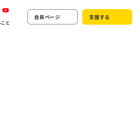
会員ページ
支援する
ること