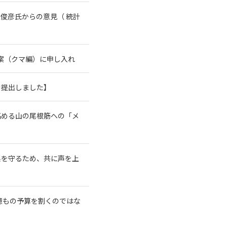
俊彦氏からの意見（ 統計
案（クマ編）に申し入れ
を提出しました】
高める山の尾根筋への「メ
系を守るため、共に声を上
億もの予算を割くのではな