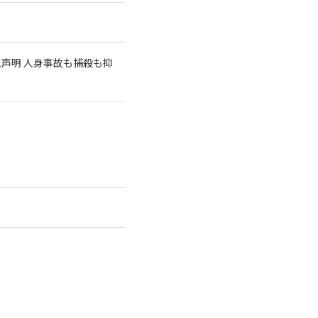
急声明 人身事故も捕殺も抑