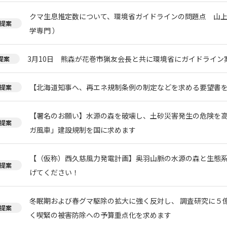
クマ生息推定数について、環境省ガイドラインの問題点 山上
提案
学専門 ）
3月10日 熊森が花巻市猟友会長と共に環境省にガイドライン
提案
【北海道知事へ、再エネ規制条例の制定などを求める要望書
提案
【署名のお願い】水源の森を破壊し、土砂災害発生の危険を
提案
ガ風車」建設規制を国に求めます
【（仮称）西久慈風力発電計画】奥羽山脈の水源の森と生態
提案
げてください！
冬眠期および春グマ駆除の拡大に強く反対し、 調査研究に５
提案
く喫緊の被害防除への予算重点化を求めます