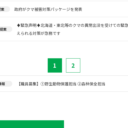
政府がクマ被害対策パッケージを発表
提案
♦️緊急声明♦️北海道・東北等のクマの異常出没を受けての緊
提案
えられる対策が急務です
1
2
【職員募集】①野生動物保護担当 ②森林保全担当
情報