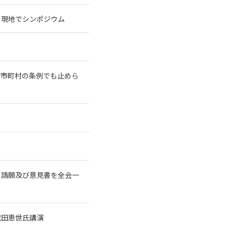
、現地でシンポジウム
や市町村の条例でも止めら
る請願及び意見書を全会一
武田恵世氏講演