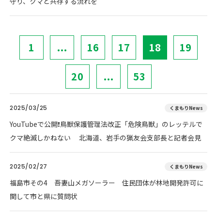
守り、クマと共存する流れを
1
...
16
17
18
19
20
...
53
2025/03/25
くまもりNews
YouTubeで公開❗鳥獣保護管理法改正「危険鳥獣」のレッテルで
クマ絶滅しかねない 北海道、岩手の猟友会支部長と記者会見
2025/02/27
くまもりNews
福島市その4 吾妻山メガソーラー 住民団体が林地開発許可に
関して市と県に質問状