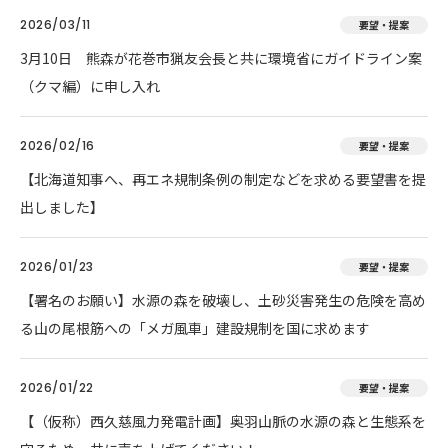
2026/03/11
要望・提案
3月10日 熊森が花巻市猟友会長と共に環境省にガイドライン案
（クマ編）に申し入れ
2026/02/16
要望・提案
【北海道知事へ、再エネ規制条例の制定などを求める要望書を提
出しました】
2026/01/23
要望・提案
【署名のお願い】水源の森を破壊し、土砂災害発生の危険を高め
る山の尾根筋への「メガ風車」建設規制を国に求めます
2026/01/22
要望・提案
【（仮称）西久慈風力発電計画】奥羽山脈の水源の森と生態系を