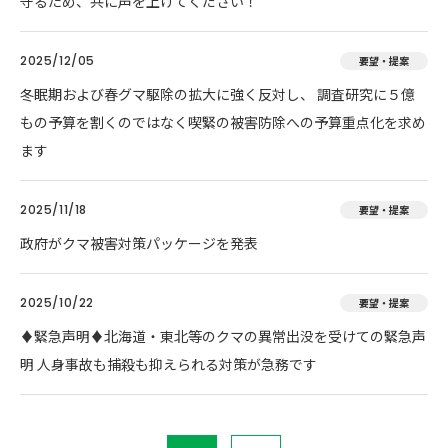
守るため、共に声を上げてください！
2025/12/05
要望・提案
冬眠期および春グマ駆除の拡大に強く反対し、 調査研究に５億
もの予算を割くのではなく喫緊の被害防除への予算重点化を求め
ます
2025/11/18
要望・提案
政府がクマ被害対策パッケージを発表
2025/10/22
要望・提案
♦️緊急声明♦️北海道・東北等のクマの異常出没を受けての緊急声
明 人身事故も捕殺も抑えられる対策が急務です