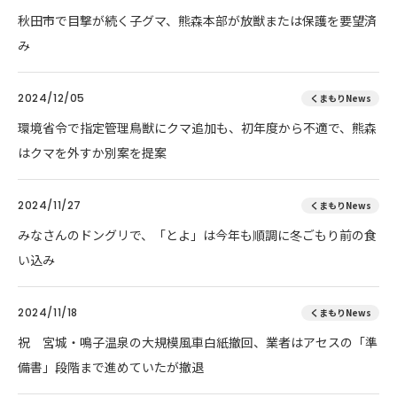
秋田市で目撃が続く子グマ、熊森本部が放獣または保護を要望済
み
2024/12/05
くまもりNews
環境省令で指定管理鳥獣にクマ追加も、初年度から不適で、熊森
はクマを外すか別案を提案
2024/11/27
くまもりNews
みなさんのドングリで、「とよ」は今年も順調に冬ごもり前の食
い込み
2024/11/18
くまもりNews
祝 宮城・鳴子温泉の大規模風車白紙撤回、業者はアセスの「準
備書」段階まで進めていたが撤退