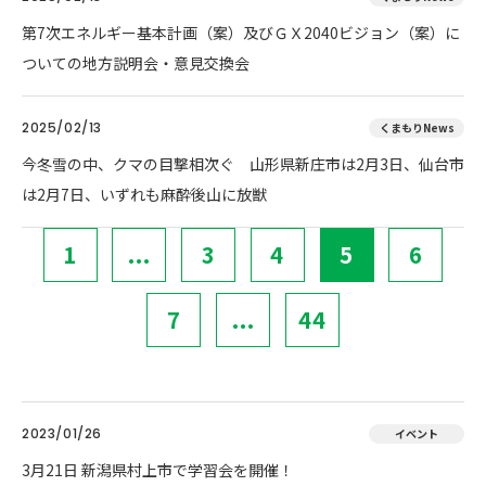
第7次エネルギー基本計画（案）及びＧＸ2040ビジョン（案）に
ついての地方説明会・意見交換会
2025/02/13
くまもりNews
今冬雪の中、クマの目撃相次ぐ 山形県新庄市は2月3日、仙台市
は2月7日、いずれも麻酔後山に放獣
1
...
3
4
5
6
7
...
44
2023/01/26
イベント
3月21日 新潟県村上市で学習会を開催！