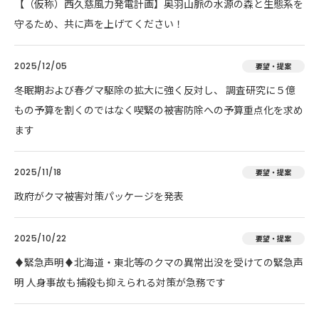
【（仮称）西久慈風力発電計画】奥羽山脈の水源の森と生態系を
守るため、共に声を上げてください！
2025/12/05
要望・提案
冬眠期および春グマ駆除の拡大に強く反対し、 調査研究に５億
もの予算を割くのではなく喫緊の被害防除への予算重点化を求め
ます
2025/11/18
要望・提案
政府がクマ被害対策パッケージを発表
2025/10/22
要望・提案
♦️緊急声明♦️北海道・東北等のクマの異常出没を受けての緊急声
明 人身事故も捕殺も抑えられる対策が急務です