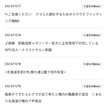
2024/11/17
くまもりNews
🐾ご支援ください クマと人間を守るためのクラウドファンディ
ング開始❗
2024/11/16
くまもりNews
🗾感謝 釧路湿原メガソーラー拡大に土地買収で対抗している
NPO法人・トラストサルン釧路
2024/11/16
くまもりNews
⚡北海道支部が札幌大通公園で初の街宣⚡
2024/11/15
くまもりNews
風車ができたらヒグマが出て来たと稚内の酪農家が証言 くまも
り北海道が稚内で学習会