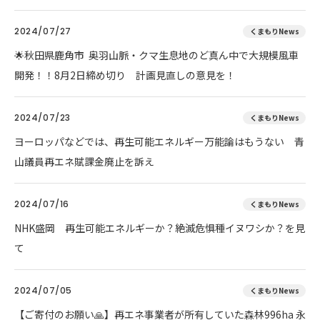
2024/07/27
くまもりNews
🌟秋田県鹿角市 奥羽山脈・クマ生息地のど真ん中で大規模風車
開発！！8月2日締め切り 計画見直しの意見を！
2024/07/23
くまもりNews
ヨーロッパなどでは、再生可能エネルギー万能論はもうない 青
山議員再エネ賦課金廃止を訴え
2024/07/16
くまもりNews
NHK盛岡 再生可能エネルギーか？絶滅危惧種イヌワシか？を見
て
2024/07/05
くまもりNews
【ご寄付のお願い🙏】再エネ事業者が所有していた森林996ha 永