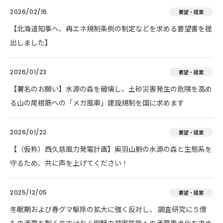
2026/02/16
要望・提案
【北海道知事へ、再エネ規制条例の制定などを求める要望書を提
出しました】
2026/01/23
要望・提案
【署名のお願い】水源の森を破壊し、土砂災害発生の危険を高め
る山の尾根筋への「メガ風車」建設規制を国に求めます
2026/01/22
要望・提案
【（仮称）西久慈風力発電計画】奥羽山脈の水源の森と生態系を
守るため、共に声を上げてください！
2025/12/05
要望・提案
冬眠期および春グマ駆除の拡大に強く反対し、 調査研究に５億