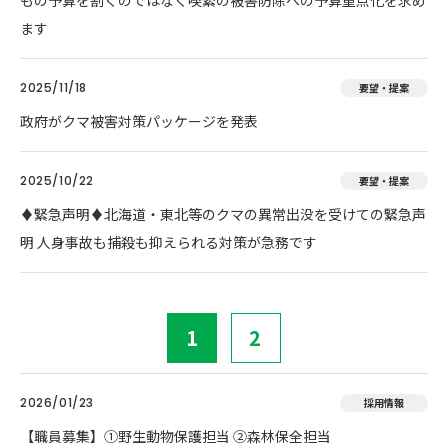
もの予算を割くのではなく喫緊の被害防除への予算重点化を求め
ます
2025/11/18
要望・提案
政府がクマ被害対策パッケージを発表
2025/10/22
要望・提案
♦️緊急声明♦️北海道・東北等のクマの異常出没を受けての緊急声
明 人身事故も捕殺も抑えられる対策が急務です
1
2
2026/01/23
採用情報
【職員募集】①野生動物保護担当 ②森林保全担当