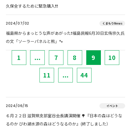
久保全するために緊急購入❗❗
2024/07/02
くまもりNews
福島県からまっとうな声があがった❗福島民報6月30日玄侑宗久氏
の文「ソーラーパネルと熊」🐾
1
...
7
8
9
10
11
...
44
2024/06/15
イベント
６月２２日 滋賀県支部室谷会長講演開催 🌳『日本の森はどうな
るのか びわ湖水源の森はどうなるのか』(終了しました）