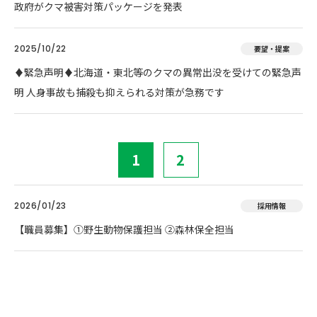
政府がクマ被害対策パッケージを発表
2025/10/22
要望・提案
♦️緊急声明♦️北海道・東北等のクマの異常出没を受けての緊急声
明 人身事故も捕殺も抑えられる対策が急務です
1
2
2026/01/23
採用情報
【職員募集】①野生動物保護担当 ②森林保全担当