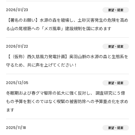
2026/01/23
要望・提案
【署名のお願い】水源の森を破壊し、土砂災害発生の危険を高め
る山の尾根筋への「メガ風車」建設規制を国に求めます
2026/01/22
要望・提案
【（仮称）西久慈風力発電計画】奥羽山脈の水源の森と生態系を
守るため、共に声を上げてください！
2025/12/05
要望・提案
冬眠期および春グマ駆除の拡大に強く反対し、 調査研究に５億
もの予算を割くのではなく喫緊の被害防除への予算重点化を求め
ます
2025/11/18
要望・提案