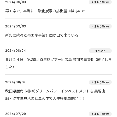
2024/09/03
くまもりNews
再エネで、本当に二酸化炭素の排出量は減るのか
2024/09/03
くまもりNews
新たに続々と再エネ事業計画が出て来ている
2024/08/24
イベント
８月２４日 第28回 原生林ツアーIn広島 参加者募集❗❗（終了しま
した）
2024/08/02
くまもりNews
秋田県鹿角市🔴 ㈱グリーンパワーインベストメントも 奥羽山
脈・クマ生息地のど真ん中で大規模風車開発！！
2024/07/29
くまもりNews