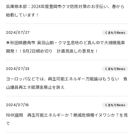
兵庫県本部：2024年度豊岡市クマ防除対策のお手伝い、春から
始動しています！
2024/07/27
くまもりNews
🌟秋田県鹿角市 奥羽山脈・クマ生息地のど真ん中で大規模風車
開発！！8月2日締め切り 計画見直しの意見を！
2024/07/23
くまもりNews
ヨーロッパなどでは、再生可能エネルギー万能論はもうない 青
山議員再エネ賦課金廃止を訴え
2024/07/16
くまもりNews
NHK盛岡 再生可能エネルギーか？絶滅危惧種イヌワシか？を見
て