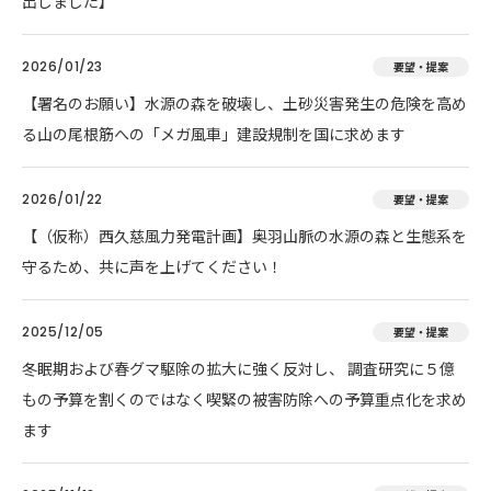
出しました】
2026/01/23
要望・提案
【署名のお願い】水源の森を破壊し、土砂災害発生の危険を高め
る山の尾根筋への「メガ風車」建設規制を国に求めます
2026/01/22
要望・提案
【（仮称）西久慈風力発電計画】奥羽山脈の水源の森と生態系を
守るため、共に声を上げてください！
2025/12/05
要望・提案
冬眠期および春グマ駆除の拡大に強く反対し、 調査研究に５億
もの予算を割くのではなく喫緊の被害防除への予算重点化を求め
ます