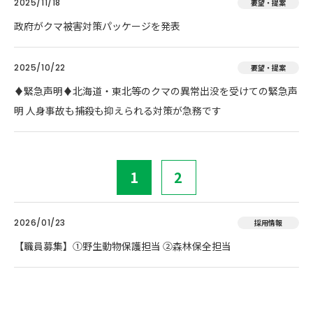
2025/11/18
要望・提案
政府がクマ被害対策パッケージを発表
2025/10/22
要望・提案
♦️緊急声明♦️北海道・東北等のクマの異常出没を受けての緊急声
明 人身事故も捕殺も抑えられる対策が急務です
1
2
2026/01/23
採用情報
【職員募集】①野生動物保護担当 ②森林保全担当