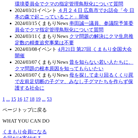
環境委員会でクマの指定管理鳥獣化について質問
2024/03/21
イベント
４月２４日 広島市でお話会「今 日
本の森で起こっていること」開催
2024/03/15
くまもりNews
串田誠一議員、参議院予算委
員会でクマ指定管理鳥獣化について質問
2024/03/11
くまもりNews
クマ問題の解決にクマ生息推
定数の精査追究事業は不要
2024/03/08
イベント
4月21日 第27回 くまもり全国大会
開催
2024/03/07
くまもりNews
昔を知らない若い人たちに、
クマ問題の根本原因を知ってもらいたい
2024/03/07
くまもりNews
母を探して走り回るくくり罠
で左前足切断の子グマ、みなし子グマたちを作らず保
護する社会に
1
...
15
16
17
18
19
...
53
ページトップに戻る
WHAT YOU CAN DO
くまもり会員になる