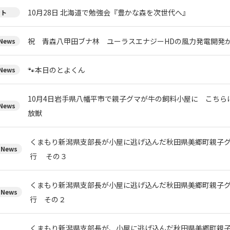
10月28日 北海道で勉強会『豊かな森を次世代へ』
ント
祝 青森八甲田ブナ林 ユーラスエナジーHDの風力発電開発
ews
🐾本日のとよくん
ews
10月4日岩手県八幡平市で親子グマが牛の飼料小屋に こちら
ews
放獣
くまもり新潟県支部長が小屋に逃げ込んだ秋田県美郷町親子
News
行 その３
くまもり新潟県支部長が小屋に逃げ込んだ秋田県美郷町親子
News
行 その２
くまもり新潟県支部長が、小屋に逃げ込んだ秋田県美郷町親