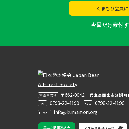
くまもり会員に
今回だけ寄付
〒662-0042
兵庫県西宮市分銅町1
本部事業所
0798-22-4190
0798-22-4196
TEL
FAX
info@kumamori.org
E-Mail
再エネ問題連絡会
くまもり会員ページ