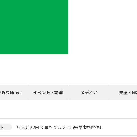
まもりNews
イベント・講演
メディア
要望・提
🐾10月22日 くまもりカフェin宍粟市を開催❗
ント