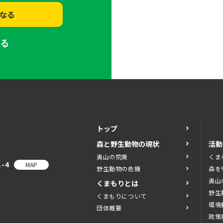
なる
する
トップ
森と野生動物の現状
活動
奥山の荒廃
くま
-4
MAP
野生動物の危機
森を
奥山
くまもりとは
野生
くまもりについて
環境
団体概要
政策